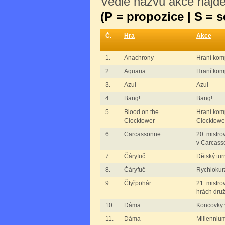
Vedle názvu akce najdet
(P = propozice | S = 
Č.
Hra
Akce
1.
Anachrony
Hraní kom
2.
Aquaria
Hraní komp
3.
Azul
Azul
4.
Bang!
Bang!
5.
Blood on the
Hraní komp
Clocktower
Clocktowe
6.
Carcassonne
20. mistro
v Carcass
7.
Čáryfuč
Dětský tur
8.
Čáryfuč
Rychlokur
9.
Čtyřpohár
21. mistro
hrách dru
10.
Dáma
Koncovky 
11.
Dáma
Millenniu