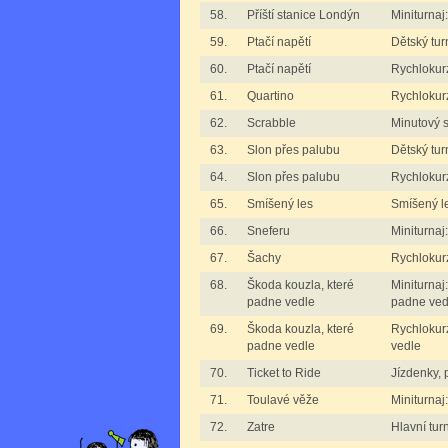
58.
Příští stanice Londýn
Miniturnaj
59.
Ptačí napětí
Dětský tur
60.
Ptačí napětí
Rychlokurz
61.
Quartino
Rychlokurz
62.
Scrabble
Minutový 
63.
Slon přes palubu
Dětský tur
64.
Slon přes palubu
Rychlokur
65.
Smíšený les
Smíšený l
66.
Sneferu
Miniturnaj
67.
Šachy
Rychlokurz
68.
Škoda kouzla, které
Miniturnaj
padne vedle
padne ved
69.
Škoda kouzla, které
Rychlokur
padne vedle
vedle
70.
Ticket to Ride
Jízdenky, 
71.
Toulavé věže
Miniturnaj
72.
Zatre
Hlavní tur