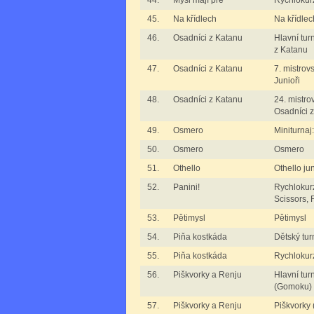
44.
Myši mají pré
Rychlokurz
45.
Na křídlech
Na křídlec
46.
Osadníci z Katanu
Hlavní tur
z Katanu
47.
Osadníci z Katanu
7. mistrov
Junioři
48.
Osadníci z Katanu
24. mistro
Osadníci 
49.
Osmero
Miniturna
50.
Osmero
Osmero
51.
Othello
Othello jun
52.
Panini!
Rychlokurz
Scissors, F
53.
Pětimysl
Pětimysl
54.
Piňa kostkáda
Dětský tur
55.
Piňa kostkáda
Rychlokur
56.
Piškvorky a Renju
Hlavní tur
(Gomoku)
57.
Piškvorky a Renju
Piškvorky