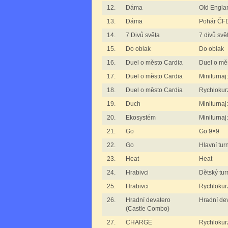
12.
Dáma
Old Engla
13.
Dáma
Pohár ČFD
14.
7 Divů světa
7 divů svě
15.
Do oblak
Do oblak
16.
Duel o město Cardia
Duel o mě
17.
Duel o město Cardia
Miniturnaj
18.
Duel o město Cardia
Rychlokur
19.
Duch
Miniturnaj
20.
Ekosystém
Miniturnaj
21.
Go
Go 9×9
22.
Go
Hlavní tur
23.
Heat
Heat
24.
Hrabivci
Dětský tur
25.
Hrabivci
Rychlokurz
26.
Hradní devatero
Hradní de
(Castle Combo)
27.
CHARGE
Rychloku