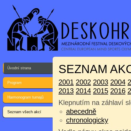
SEZNAM AKC
Úvodní strana
2001
2002
2003
2004
Program
2013
2014
2015
2016
Harmonogram turnajů
Klepnutím na záhlaví sl
abecedně
Seznam všech akcí
chronologicky