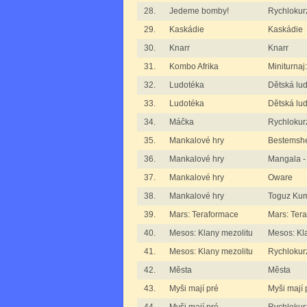
28.
Jedeme bomby!
Rychlokur
29.
Kaskádie
Kaskádie
30.
Knarr
Knarr
31.
Kombo Afrika
Miniturnaj
32.
Ludotéka
Dětská lu
33.
Ludotéka
Dětská lud
34.
Máčka
Rychlokur
35.
Mankalové hry
Bestemshe
36.
Mankalové hry
Mangala -
37.
Mankalové hry
Oware
38.
Mankalové hry
Toguz Kum
39.
Mars: Teraformace
Mars: Ter
40.
Mesos: Klany mezolitu
Mesos: Kl
41.
Mesos: Klany mezolitu
Rychlokurz
42.
Města
Města
43.
Myši mají pré
Myši mají 