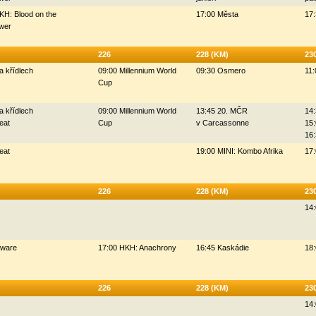
KH: Blood on the
17:00 Města
17:
wer
226
228 (KM)
23
a křídlech
09:00 Millennium World
09:30 Osmero
11:
Cup
a křídlech
09:00 Millennium World
13:45 20. MČR
14:
eat
Cup
v Carcassonne
15:
16
eat
19:00 MINI: Kombo Afrika
17:
226
228 (KM)
23
14:
Oware
17:00 HKH: Anachrony
16:45 Kaskádie
18
226
228 (KM)
23
14: