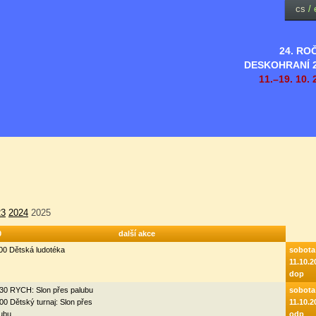
cs
/
24. RO
DESKOHRANÍ 
11.–19. 10. 
23
2024
2025
0
další akce
00 Dětská ludotéka
sobota
11.10.2
dop
30 RYCH: Slon přes palubu
sobota
00 Dětský turnaj: Slon přes
11.10.2
ubu
odp