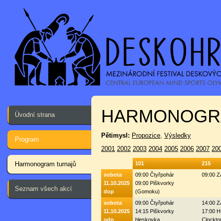
HARMONOGR
Úvodní strana
Pětimysl:
Propozice
,
Výsledky
Program
2001
2002
2003
2004
2005
2006
2007
20
Harmonogram turnajů
101
215
sobota
09:00 Čtyřpohár
09:00 
11.10.2025
09:00 Piškvorky
Seznam všech akcí
dop
(Gomoku)
sobota
09:00 Čtyřpohár
14:00 
11.10.2025
14:15 Piškvorky
17:00 H
odp
bleskovka
Clockto