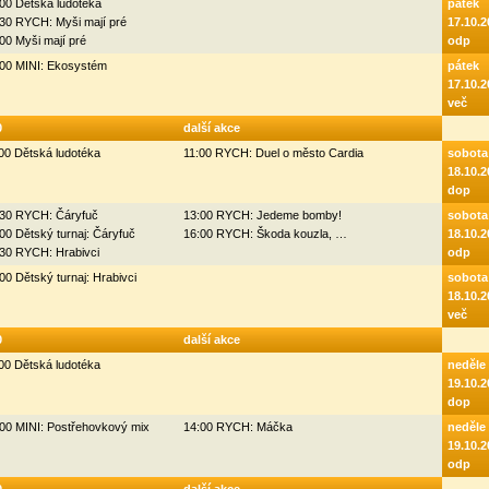
00 Dětská ludotéka
pátek
30 RYCH: Myši mají pré
17.10.2
00 Myši mají pré
odp
:00 MINI: Ekosystém
pátek
17.10.2
več
0
další akce
00 Dětská ludotéka
11:00 RYCH: Duel o město Cardia
sobota
18.10.2
dop
:30 RYCH: Čáryfuč
13:00 RYCH: Jedeme bomby!
sobota
00 Dětský turnaj: Čáryfuč
16:00 RYCH: Škoda kouzla, …
18.10.2
:30 RYCH: Hrabivci
odp
00 Dětský turnaj: Hrabivci
sobota
18.10.2
več
0
další akce
00 Dětská ludotéka
neděle
19.10.2
dop
00 MINI: Postřehovkový mix
14:00 RYCH: Máčka
neděle
19.10.2
odp