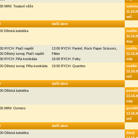
30 MINI: Toulavé věže
sobota
11.10.2
več
0
další akce
00 Dětská ludotéka
neděle
12.10.2
dop
30 RYCH: Ptačí napětí
13:00 RYCH: Panini!, Rock Paper Scissors,
neděle
00 Dětský turnaj: Ptačí napětí
Flitter
12.10.2
:30 RYCH: Piňa kostkáda
16:00 RYCH: Folky
odp
00 Dětský turnaj: Piňa kostkáda
19:00 RYCH: Quartino
neděle
12.10.2
več
0
další akce
00 Dětská ludotéka
ponděl
13.10.2
odp
:00 MINI: Osmero
ponděl
13.10.2
več
0
další akce
00 Dětská ludotéka
úterý