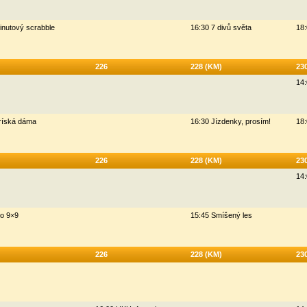
inutový scrabble
16:30 7 divů světa
18:
226
228 (KM)
23
14:
ríská dáma
16:30 Jízdenky, prosím!
18:
226
228 (KM)
23
14:
o 9×9
15:45 Smíšený les
226
228 (KM)
23