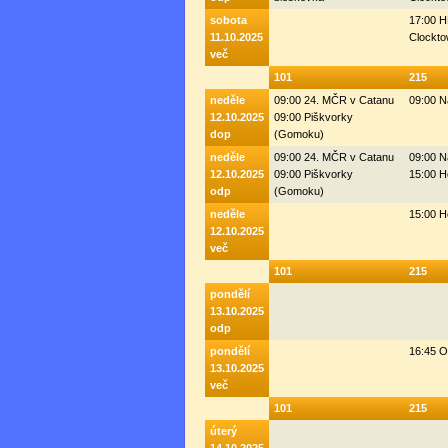
sobota
17:00 H
11.10.2025
Clockto
več
101
215
neděle
09:00 24. MČR v Catanu
09:00 N
12.10.2025
09:00 Piškvorky
dop
(Gomoku)
neděle
09:00 24. MČR v Catanu
09:00 N
12.10.2025
09:00 Piškvorky
15:00 H
odp
(Gomoku)
neděle
15:00 H
12.10.2025
več
101
215
pondělí
13.10.2025
odp
pondělí
16:45 
13.10.2025
več
101
215
úterý