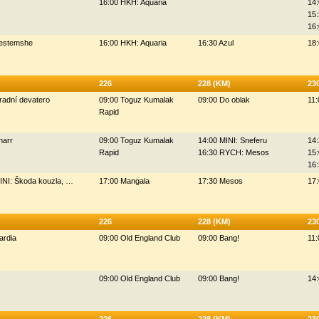
16:00 HKH: Aquaria
14:
15:
16:
Bestemshe
16:00 HKH: Aquaria
16:30 Azul
18
226
228 (KM)
23
radní devatero
09:00 Toguz Kumalak
09:00 Do oblak
11:
Rapid
narr
09:00 Toguz Kumalak
14:00 MINI: Sneferu
14
Rapid
16:30 RYCH: Mesos
15:
16
INI: Škoda kouzla, …
17:00 Mangala
17:30 Mesos
17:
226
228 (KM)
23
ardia
09:00 Old England Club
09:00 Bang!
11:
09:00 Old England Club
09:00 Bang!
14: