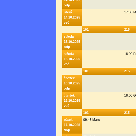
14.10.2025
odp
úterý
17:00 M
14.10.2025
več
101
215
středa
15.10.2025
odp
středa
18:00 F
15.10.2025
več
101
215
čtvrtek
16.10.2025
odp
čtvrtek
18:00 G
16.10.2025
več
101
215
pátek
09:45 Mars
17.10.2025
dop