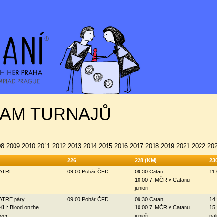
AM TURNAJŮ
08
2009
2010
2011
2012
2013
2014
2015
2016
2017
2018
2019
2021
2022
20
226
228 (KM)
23
ZATRE
09:00 Pohár ČFD
09:30 Catan
11:
10:00 7. MČR v Catanu
junioři
ZATRE páry
09:00 Pohár ČFD
09:30 Catan
14:
KH: Blood on the
10:00 7. MČR v Catanu
15:
wer
junioři
pal