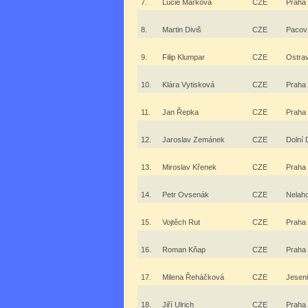
7.
Lucie Marková
CZE
Praha
8.
Martin Diviš
CZE
Pacov
9.
Filip Klumpar
CZE
Ostra
10.
Klára Vytisková
CZE
Praha
11.
Jan Řepka
CZE
Praha
12.
Jaroslav Zemánek
CZE
Dolní 
13.
Miroslav Křenek
CZE
Praha
14.
Petr Ovsenák
CZE
Nelah
15.
Vojtěch Rut
CZE
Praha
16.
Roman Kňap
CZE
Praha
17.
Milena Řeháčková
CZE
Jeseni
18.
Jiří Ulrich
CZE
Praha