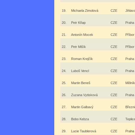
19.
Michaela Zimolová
CZE
Jihlav
20.
Petr Kňap
CZE
Praha
21.
Antonín Mocek
CZE
Příbor
22.
Petr Mišík
CZE
Příbor
23.
Roman Krejčík
CZE
Praha
24.
Luboš Vencl
CZE
Praha
25.
Martin Beneš
CZE
Mělník
26.
Zuzana Vytisková
CZE
Praha
27.
Martin Galbavý
CZE
Březn
28.
Bobo Kebza
CZE
Teplic
29.
Lucie Taublerová
CZE
Praha