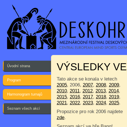
VÝSLEDKY VE
Úvodní strana
Tato akce se konala v letech
Program
2005
, 2006,
2007
,
2008
,
2009
,
2010
,
2011
,
2012
,
2013
,
2014
,
Harmonogram turnajů
2015
,
2016
,
2017
,
2018
,
2019
,
2021
,
2022
,
2023
,
2024
,
2025
.
Seznam všech akcí
Propozice pro rok 2006 najdete
zde
.
Seznam akcí ve hře Bang!