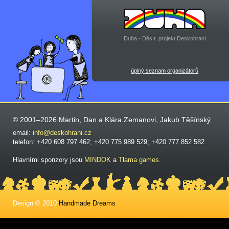
Duha - Děsír, projekt Deskohraní
úplný seznam organizátorů
© 2001–2026 Martin, Dan a Klára Zemanovi, Jakub Těšínský
email:
info@deskohrani.cz
telefon: +420 608 797 462; +420 775 989 529; +420 777 852 582
Hlavními sponzory jsou
MINDOK
a
Tlama games
.
Design © 2010
Handmade Dreams