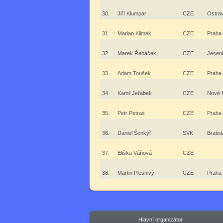
30.
Jiří Klumpar
CZE
Ostrav
31.
Marian Klimek
CZE
Praha
32.
Marek Řeháček
CZE
Jeseni
33.
Adam Toušek
CZE
Praha
34.
Kamil Jeřábek
CZE
Nové 
35.
Petr Petras
CZE
Praha
36.
Daniel Šenkýř
SVK
Bratis
37.
Eliška Váňová
CZE
38.
Martin Plesnivý
CZE
Praha
Hlavní organizátor