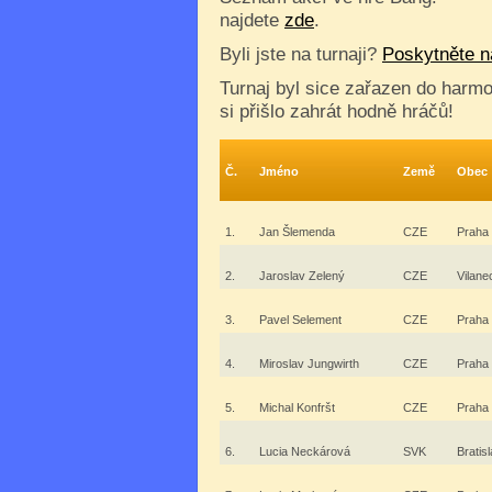
najdete
zde
.
Byli jste na turnaji?
Poskytněte n
Turnaj byl sice zařazen do harmo
si přišlo zahrát hodně hráčů!
Č.
Jméno
Země
Obec
1.
Jan Šlemenda
CZE
Praha
2.
Jaroslav Zelený
CZE
Vilane
3.
Pavel Selement
CZE
Praha
4.
Miroslav Jungwirth
CZE
Praha
5.
Michal Konfršt
CZE
Praha
6.
Lucia Neckárová
SVK
Bratis