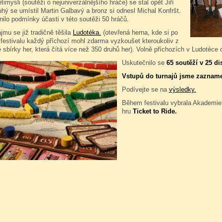
imysli (soutěži o nejuniverzálnějšího hráče) se stal opět Jiří
ý se umístil Martin Galbavý a bronz si odnesl Michal Konfršt.
ilo podmínky účasti v této soutěži 50 hráčů.
mu se již tradičně těšila
Ludotéka.
(otevřená herna, kde si po
 festivalu každý příchozí mohl zdarma vyzkoušet kteroukoliv z
 sbírky her, která čítá více než 350 druhů her). Volně příchozích v Ludotéce
Uskutečnilo se
65 soutěží v 25 di
Vstupů do turnajů jsme zaznam
Podívejte se na
výsledky.
Během festivalu vybrala Akademie
hru
Ticket to Ride.