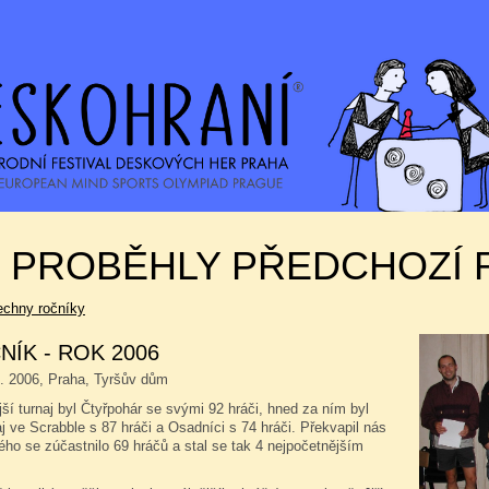
K PROBĚHLY PŘEDCHOZÍ 
echny ročníky
NÍK - ROK 2006
0. 2006, Praha, Tyršův dům
ší turnaj byl Čtyřpohár se svými 92 hráči, hned za ním byl
aj ve Scrabble s 87 hráči a Osadníci s 74 hráči. Překvapil nás
ého se zúčastnilo 69 hráčů a stal se tak 4 nejpočetnějším