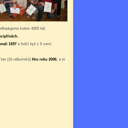
 odhadujeme kolem 4000 lidí.
sciplínách.
enali 1697
a hráči byli z 8 zemí.
 her (16 odborníků)
Hru roku 2006
, a to