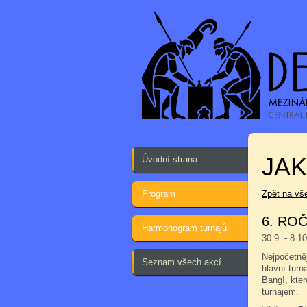
JA
Úvodní strana
Program
Zpět na vš
6. ROČ
Harmonogram turnajů
30.9. - 8.1
Nejpočetněj
Seznam všech akcí
hlavní turn
Bang!, kter
turnajem.