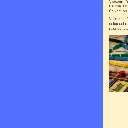
Vítězem Pět
Bauma. Druh
Celkem spln
Velkému záj
celou dobu
naší bohaté