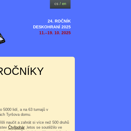
cs
/
en
24. ROČNÍK
DESKOHRANÍ 2025
11.–19. 10. 2025
ROČNÍKY
 5000 lidí, a na 63 turnajů v
orách Tyršova domu.
šli naučit a zahrát si více než 500 druhů
žstev
Čtyřpohár
,letos se soutěžilo ve