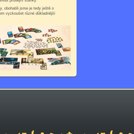
dnout prodejní stánky.
 obohatili jsme je tedy ještě o
orem vyzkoušet různé důkladnější