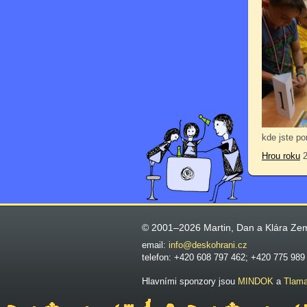
kde jste po
Hrou roku
2
© 2001–2026 Martin, Dan a Klára Ze
email:
info@deskohrani.cz
telefon: +420 608 797 462; +420 775 989
Hlavními sponzory jsou
MINDOK
a
Tlam