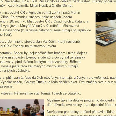
o, Navegator, K2 a Tikal. Zúčastnilo se celkem 24 družstev, vítězný pohár s
něk, Karel Kozmík, Milan Horák a Ondřej Demel.
k mistrovství ČR v Agricole vyhrál ze 47 hráčů Martin
Zlína. Za zmínku jistě stojí také úspěch Josefa
ho v 10. ročníku Mistrovství ČR v Osadnících z Katanu a
si vybojoval i Matyáš Veselý v 9. ročníku Mistrovství
 Carcassonne (z úspěšné celoroční série turnajů po republice
e Tour).
stra v Dominionu převzal Jan Vaněček, který následně
val ČR v Essenu na mistrovství světa.
aratónu Bangu byl nejúspěšnějším hráčem Lukáš Majer z
orské mistrovství Evropy studentů v Go vyhrál ukrajinský
anovskyi před dvěma českými reprezentanty. Během
e konala ještě řada zajímavých mistrovských turnajů,
e na jejich výsledky.
 si přišli zahrát řadu dalších otevřených turnajů, určených pro veřejnost: n
 Vysoké napětí, Galaxy Trucker a řada dalších akcí. Děti změřily své síly v
cassonne.
 vítězem Pětimysli se stal Tomáš Tvaroh ze Statenic.
Myslíme také na dětské programy: dopolední 
dětí přivedla své rodiny i na odpolední část fe
Nově jsme pro rodiny s dětmi připravili hlídán