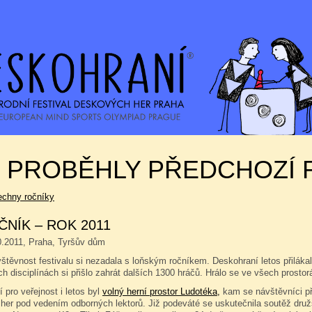
K PROBĚHLY PŘEDCHOZÍ 
echny ročníky
ČNÍK – ROK 2011
0.2011, Praha, Tyršův dům
štěvnost festivalu si nezadala s loňským ročníkem. Deskohraní letos přilákalo
ch disciplínách si přišlo zahrát dalších 1300 hráčů. Hrálo se ve všech prost
í pro veřejnost i letos byl
volný herní prostor Ludotéka,
kam se návštěvníci při
her pod vedením odborných lektorů. Již podeváté se uskutečnila soutěž dru