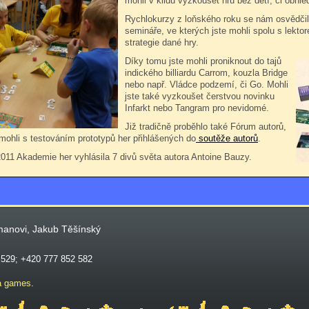
mohli v klidu vyzkoušet hru bez dětí, či obhlé
Rychlokurzy z loňského roku se nám osvědčily,
semináře, ve kterých jste mohli spolu s lekt
strategie dané hry.
Díky tomu jste mohli proniknout do tajů
indického billiardu Carrom, kouzla Bridge
nebo např. Vládce podzemí, či Go. Mohli
jste také vyzkoušet čerstvou novinku
Infarkt nebo Tangram pro nevidomé.
Již tradičně proběhlo také Fórum autorů,
mohli s testováním prototypů her přihlášených do
soutěže autorů
.
011 Akademie her vyhlásila 7 divů světa autora Antoine Bauzy.
manovi, Jakub Těšínský
 529; +420 777 852 582
a games
.