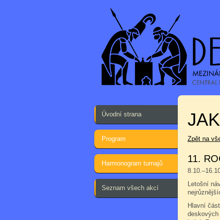
JA
Úvodní strana
Program
Zpět na vš
11. RO
Harmonogram turnajů
8.10.–16.1
Letošní náv
Seznam všech akcí
nejrůznější
Hlavní část
deskových 