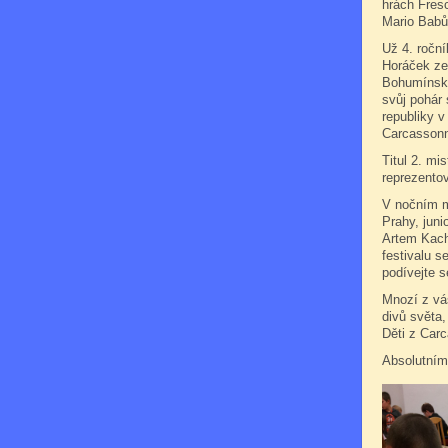
hrách Fresc
Mario Babů
Už 4. roční
Horáček ze 
Bohumínské
svůj pohár 
republiky v
Carcassonn
Titul 2. mi
reprezento
V nočním m
Prahy, juni
Artem Kach
festivalu s
podívejte s
Mnozí z vás
divů světa,
Děti z Car
Absolutním