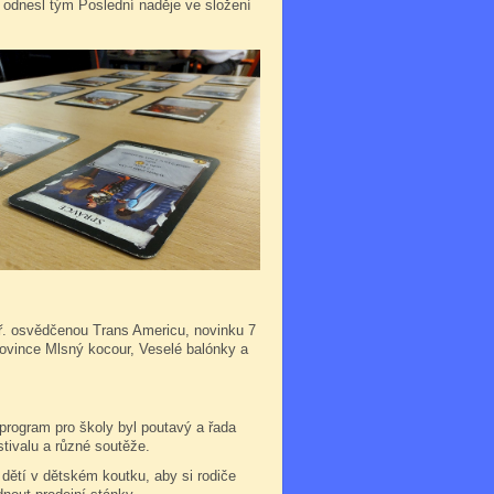
i odnesl tým Poslední naděje ve složení
apř. osvědčenou Trans Americu, novinku 7
 novince Mlsný kocour, Veselé balónky a
program pro školy byl poutavý a řada
stivalu a různé soutěže.
í dětí v dětském koutku, aby si rodiče