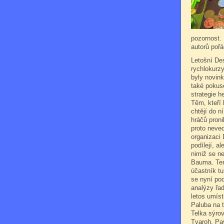
pozornost. 
autorů poř
Letošní De
rychlokurz
byly novink
také pokuse
strategie 
Těm, kteří h
chtějí do 
hráčů proni
proto nevedl
organizaci 
podílejí, al
nimiž se nej
Bauma. Ten
účastník tu
se nyní pod
analýzy řad
letos umís
Paluba na t
Telka sýro
Tvaroh, Pa