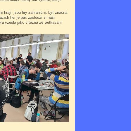
í hrají, jsou hry zahraniční, byť značná
cích her je pár, zaslouží si naši
erá vzešla jako vítězná ze Setkávání