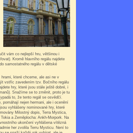
čit vám co nejlepší hru, většinou i
řovat). Kromě hlavního regálu najdete
y do samostatného regálu v dětské
hrami, které chceme, ale asi ne v
jít vstříc zavedením tzv. Bočního regálu
ete hry, které jsou stále ještě dobré, i
rmanů). Snažíme se to změnit, proto je tu
Vypadá to, že tento regál se osvědčí.
, pomáhají nejen hermani, ale i ocenění
jsou vyhlášeny nominované hry, které
mimovány Milostný dopis, Terra Mystica,
e Tokia a Zeměplocha: Ankh-Morpork. Na
avnostního ukončení vyhlášena vítězná
kadmie her zvolila Terru Mysticu. Není to
kou se snaží každý rok vybírat, ale je