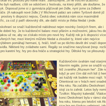
kali víc prostoru pro volné hraní. Samozřejmě, že ne všichni účastníci
ho byli nadšeni, cítili se odstrčeni z festivalu, na který přišli, ale doufáme, že
vyk. Doposud jsme si z gymnázia půjčovali jen židle, nyní jsme za židlemi
ráče. (A nakoupili nové židle.) V Michnově paláci ani celém Tyršově domě již
í prostory k dispozici nejsou, Česká obec sokolská nám sice maximálně
íc, za což jí patří obrovský dík, ale další místo je třeba hledat i jinde.
skohraní se snaží každoročně nabídnout nejen novinky českých firem, ale i
ále dobré hry. Je to každoroční balanc mezi přáním a možnostmi, jakou hru do
 jakou už ne, aby se získalo místo pro nové hry. Každý rok je k dispozici více
vřených her, mezi kterými můžete hledat a zkoušet ty, které vám nejvíce
ýběrem pomáhají hermani, tj. hráči, kteří se po těchto devět dní snaží doporu
avidla. Některé hry zvládnete sami. Regály se snažíme navyšovat (resp. rozši
 pro karetní hry, hry pro dva hráče a strategické hry. Dětské hry se přesunul
Každoročním úvahám nad starými 
hlavním regále, jsme se snažili vy
též zvaného „Muzeum her“. Zde najd
když je umí čím dál míň lidí (i he
asi každý rok budete moci najít. 
Orientovat se v hrách není snadné
Hra roku. Na začátku Deskohraní 
stojí za to zahrát. Letos byly no
Tzolkin: Mayský kalendář, Vládc
konci Deskohraní byla v rámci sl
hra roku, kterou pro letošní rok A
sice hra pro širokou veřejnost, ja