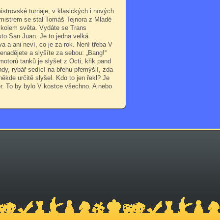
mistrovské turnaje, v klasických i nových
(mistrem se stal Tomáš Tejnora z Mladé
ta kolem světa. Vydáte se Trans
to San Juan. Je to jedna velká
 a ani neví, co je za rok. Není třeba V
nadějete a slyšíte za sebou: „Bang!“
otorů tanků je slyšet z Octi, křik pand
dy, rybář sedící na břehu přemýšlí, zda
ěkde určitě slyšel. Kdo to jen řekl? Je
her. To by bylo V kostce všechno. A nebo