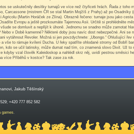
letos se uskutečnily desítky turnajů ve více než čtyřiceti hrách. Řada z toho 
Go, Carcassone (mistrem ČR se stal Martin Mojžíš z Prahy) až po Osadníky 
či Agricolu (Martin Horáček ze Zlína). Obrazně řečeno: turnaje jsou jako ces
Osadíte Evropu a ještě prozkoumáte Tajemnou Asii. Určitě si prohlédněte měs
všude se domluvit a nepřijít k úhoně. Jednomu se snadno může zamotat hlava
? Nebo v Době kamenné? Některé doby jsou navíc dost nebezpečné. Ani se ne
ani vytáhnout Revoler. Možná si jen povzdychnete: „Ubongo.“ Ohlušující řev m
a vše to rámuje kvílení Ducha. U řeky spatříte ohlodané stromy od Bobří ban
ten, kdo se učil latinsky, může dumat nad tím, co znamená slovo Dixit. Už to n
 že kdyby vzal člověk Kaleidoskop a nahlédl skrz něj, uvidí pestrou směsici 
 na více Příběhů v kostce? Tak zase za rok.
manovi, Jakub Těšínský
 529; +420 777 852 582
a games
.