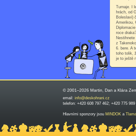
Turnaje. I 
hrách, od 
Boleslavi) 
Amerikou, 
Diplomacie 
roce draka
Nestihnete 
z Takenoko 
6. bere. A 
toho tolik,
je to ještě
© 2001–2026 Martin, Dan a Klára Ze
email:
info@deskohrani.cz
telefon: +420 608 797 462; +420 775 989
Hlavními sponzory jsou
MINDOK
a
Tlam