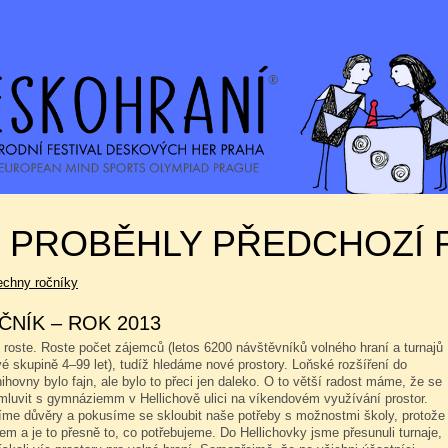
K PROBĚHLY PŘEDCHOZÍ 
echny ročníky
ČNÍK – ROK 2013
roste. Roste počet zájemců (letos 6200 návštěvníků volného hraní a turnajů
vé skupině 4–99 let), tudíž hledáme nové prostory. Loňské rozšíření do
hovny bylo fajn, ale bylo to přeci jen daleko. O to větší radost máme, že se
omluvit s gymnáziemm v Hellichově ulici na víkendovém využívání prostor.
íme důvěry a pokusíme se skloubit naše potřeby s možnostmi školy, protože
hem a je to přesně to, co potřebujeme. Do Hellichovky jsme přesunuli turnaje,