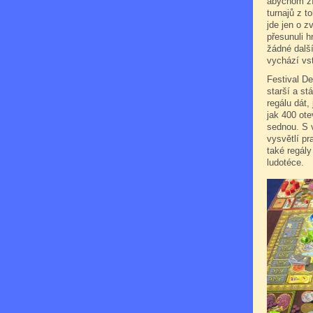
abychom zís
turnajů z to
jde jen o z
přesunuli h
žádné dalš
vychází vstř
Festival De
starší a st
regálu dát,
jak 400 ote
sednou. S v
vysvětlí pr
také regály
ludotéce.