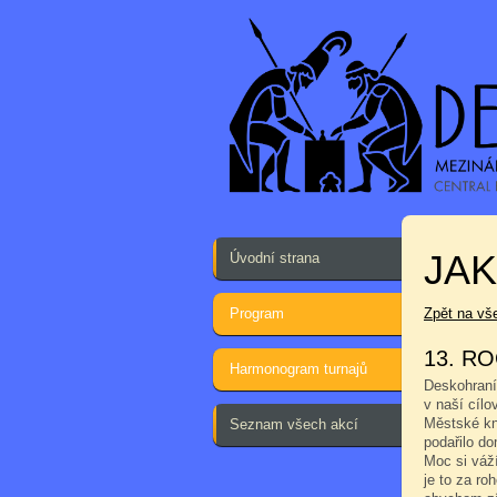
JA
Úvodní strana
Program
Zpět na vš
13. RO
Harmonogram turnajů
Deskohraní 
v naší cílo
Městské kni
Seznam všech akcí
podařilo d
Moc si váž
je to za ro