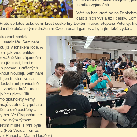
zkrátka výjimečná.
Většina her, které se na Deskohran
část z nich vyšla už i česky. Domá
Proto se letos uskutečnil křest české hry Doktor Hrubec Štěpána Peterky, kt
ádaného občanským sdružením Czech board games a byla jím také vydána.
skohraní nabídlo
y i semináře. Semináře
ou již v loňském roce. A
m, jak více přiblížit
her vážnějším zájemcům.
ru již znají, hrají a
ní s pomocí zkušených
knout hlouběji. Semináře
i jen ti, kteří se na
Deskohraní pravidelně
e i zkušení hráči, mezi
více uplatnil Jiří
to dlouholetý věrný
rnajů včetně Čtyřpoháru
ělil o své postřehy a
y her. Ve Čtyřpoháru se
til se svým týmem
řetím místě. První byla
vá (Petr Weida, Tomáš
vel Ranocha, Martin Horáček).