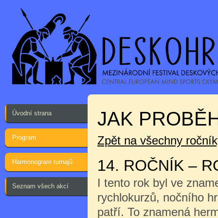
JAK PROBĚH
Úvodní strana
Program
Zpět na všechny ročník
14. ROČNÍK – R
Harmonogram turnajů
I tento rok byl ve znam
Seznam všech akcí
rychlokurzů, nočního h
patří. To znamená herm