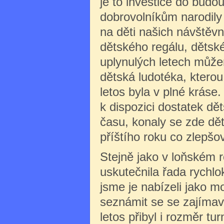
je to investice do budo
dobrovolníkům narodily
na děti našich návštěv
dětského regálu, dětsk
uplynulých letech můžem
dětská ludotéka, kterou 
letos byla v plné kráse.
k dispozici dostatek dě
času, konaly se zde dět
příštího roku co zlepšo
Stejně jako v loňském r
uskutečnila řada rychlo
jsme je nabízeli jako m
seznámit se se zajímav
letos přibyl i rozměr tu