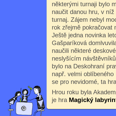
některými turnaji bylo 
naučit danou hru, v níž
turnaj. Zájem nebyl moc
rok zřejmě pokračovat
Ještě jedna novinka let
Gašparíková domlvuvila
naučili některé deskové
neslyšícím návštěvníků
bylo na Deskohraní pra
např. velmi oblíbeného 
se pro nevidomé, ta hra
Hrou roku byla Akademi
je hra
Magický labyrin