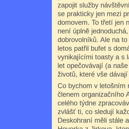
zapojit služby návštěv
se prakticky jen mezi p
domovem. To třetí jen 
není úplně jednoduchá, 
dobrovolníků. Ale na to
letos patřil bufet s do
vynikajícími toasty a s
let opečovávají (a naše
životů, které vše dávají
Co bychom v letošním ro
členem organizačního 
celého týdne zpracovává
zvlášť ti, co sledují ka
Deskohraní měli stále a
Hovorka z Jirkova, kte