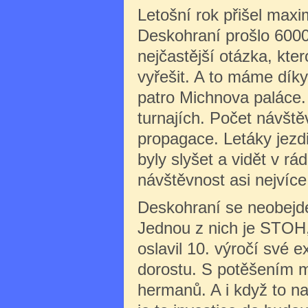
Letošní rok přišel maxim
Deskohraní prošlo 600
nejčastější otázka, kte
vyřešit. A to máme díky
patro Michnova paláce.
turnajích. Počet návšt
propagace. Letáky jezdi
byly slyšet a vidět v rád
návštěvnost asi nejvíce
Deskohraní se neobejde
Jednou z nich je STOH,
oslavil 10. výročí své 
dorostu. S potěšením m
hermanů. A i když to n