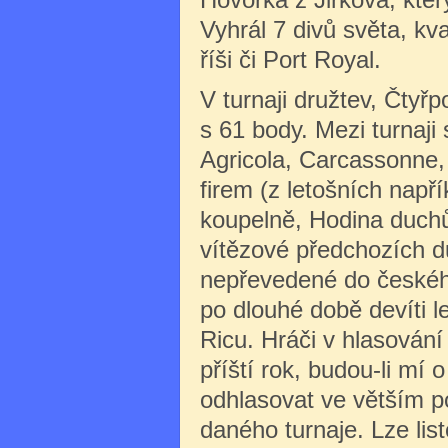
Vyhrál 7 divů světa, kv
říši či Port Royal.
V turnaji družtev, Čtyř
s 61 body. Mezi turnaji 
Agricola, Carcassonne, 
firem (z letošních např
koupelně, Hodina duchů
vítězové předchozích du
nepřevedené do českého
po dlouhé době devíti le
Ricu. Hráči v hlasování 
příští rok, budou-li mí
odhlasovat ve větším p
daného turnaje. Lze lis