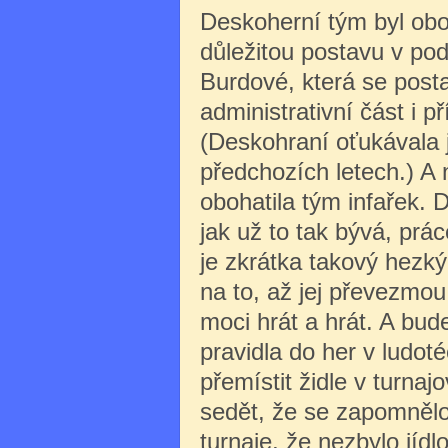
Deskoherní tým byl ob
důležitou postavu v po
Burdové, která se posta
administrativní část i př
(Deskohraní oťukávala j
předchozích letech.) A 
obohatila tým infařek.
jak už to tak bývá, prá
je zkrátka takový hezký
na to, až jej převezmou
moci hrát a hrát. A bud
pravidla do her v ludoté
přemístit židle v turna
sedět, že se zapomnělo
turnaje, že nezbylo jí