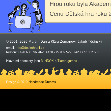
Hrou roku byla Akademi
Cenu Dětská hra roku 
© 2001–2026 Martin, Dan a Klára Zemanovi, Jakub Těšínský
email:
info@deskohrani.cz
telefon: +420 608 797 462; +420 775 989 529; +420 777 852 582
Hlavními sponzory jsou
MINDOK
a
Tlama games
.
Design © 2010
Handmade Dreams