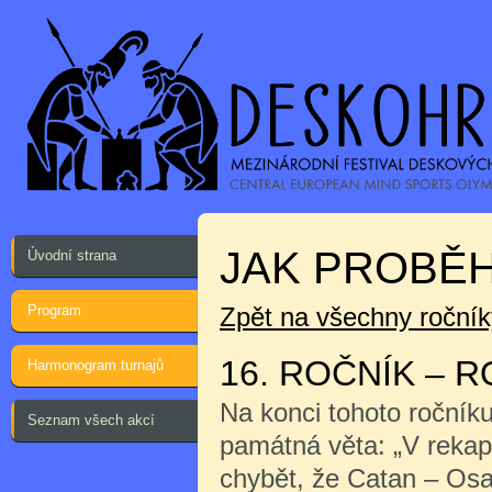
JAK PROBĚH
Úvodní strana
Program
Zpět na všechny ročník
16. ROČNÍK – R
Harmonogram turnajů
Na konci tohoto ročník
Seznam všech akcí
památná věta: „V rekap
chybět, že Catan – Osa