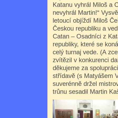
Katanu vyhrál Miloš a
nevyhrál Martin!“ Vysvě
letoucí objíždí Miloš Č
Českou republiku a vede
Catan – Osadníci z Kata
republiky, které se ko
celý turnaj vede. (A zce
zvítězil v konkurenci da
děkujeme za spolupráci
střídavě (s Matyášem V
suverénně držel mistrov
trůnu sesadil Martin Ka