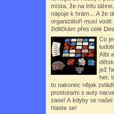
místa, že na infu táhne,
nápoje k hrám... A že d
organizátoři musí vodi
židličkám přes celé De
Co je
ludot
Albi 
dětsk
jež ř
her, 
to nakonec nějak zvládl
prostorami s auty narva
zase! A kdyby se našel 
hlaste se!