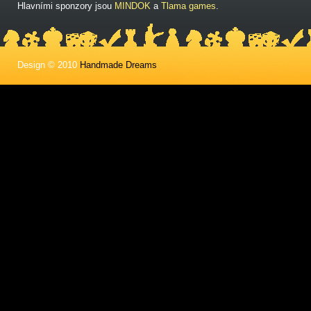
Hlavními sponzory jsou
MINDOK
a
Tlama games
.
Design © 2010
Handmade Dreams