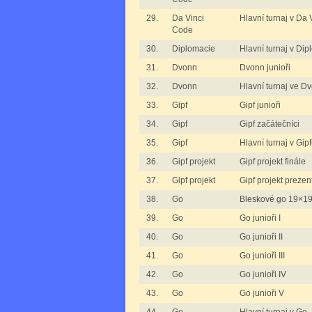
29.
Da Vinci
Hlavní turnaj v Da
Code
30.
Diplomacie
Hlavní turnaj v Dip
31.
Dvonn
Dvonn junioři
32.
Dvonn
Hlavní turnaj ve D
33.
Gipf
Gipf junioři
34.
Gipf
Gipf začátečníci
35.
Gipf
Hlavní turnaj v Gip
36.
Gipf projekt
Gipf projekt finále
37.
Gipf projekt
Gipf projekt preze
38.
Go
Bleskové go 19×1
39.
Go
Go junioři I
40.
Go
Go junioři II
41.
Go
Go junioři III
42.
Go
Go junioři IV
43.
Go
Go junioři V