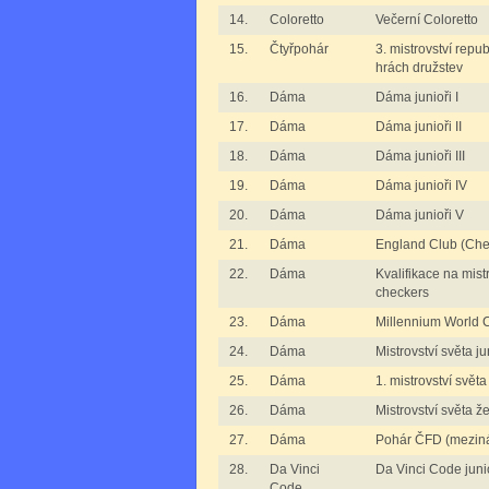
14.
Coloretto
Večerní Coloretto
15.
Čtyřpohár
3. mistrovství repu
hrách družstev
16.
Dáma
Dáma junioři I
17.
Dáma
Dáma junioři II
18.
Dáma
Dáma junioři III
19.
Dáma
Dáma junioři IV
20.
Dáma
Dáma junioři V
21.
Dáma
England Club (Che
22.
Dáma
Kvalifikace na mist
checkers
23.
Dáma
Millennium World 
24.
Dáma
Mistrovství světa j
25.
Dáma
1. mistrovství svět
26.
Dáma
Mistrovství světa ž
27.
Dáma
Pohár ČFD (mezin
28.
Da Vinci
Da Vinci Code juni
Code