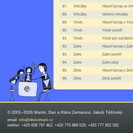
87.
Vrhcáby
Hlavní turnaj ve V
88.
Vrhcáby
Večerní vrhcáby
89.
Yinsh
Hlavní turnaj v Yin
90.
Yinsh
Yinsh junioři
91.
Yinsh
Yinsh pro začátečn
92.
Zatre
Hlavní turnaj v Zatr
93.
Zatre
Zatre junioři
94.
Zatre
Zatre páry
95.
Zèrtz
Hlavní turnaj v Zèr
96.
Zèrtz
Zèrtz junioři
© 2001–2026 Martin, Dan a Klára Zemanovi, Jakub Těšínský
email:
info@deskohrani.cz
telefon: +420 608 797 462; +420 775 989 529; +420 777 852 582