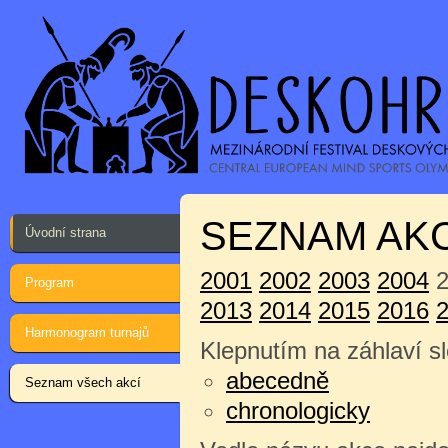
SEZNAM AKC
Úvodní strana
2001
2002
2003
2004
2
Program
2013
2014
2015
2016
Harmonogram turnajů
Klepnutím na záhlaví sl
abecedně
Seznam všech akcí
chronologicky