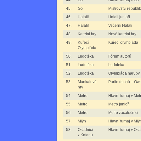
44.
Go
Hlavní turnaj v Go
45.
Go
Mistrovství republi
46.
Halali!
Halali junioři
47.
Halali!
Večerní Halali
48.
Karetní hry
Nové karetní hry
49.
Kuřecí
Kuřecí olympiáda
Olympiáda
50.
Ludotéka
Fórum autorů
51.
Ludotéka
Ludotéka
52.
Ludotéka
Olympiáda naruby
53.
Mankalové
Partie duchů – Ow
hry
54.
Metro
Hlavní turnaj v Met
55.
Metro
Metro junioři
56.
Metro
Metro začátečníci
57.
Mlýn
Hlavní turnaj v Mlý
58.
Osadníci
Hlavní turnaj v Os
z Katanu