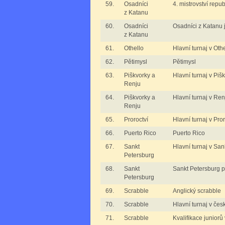
59.
Osadníci
4. mistrovství repu
z Katanu
60.
Osadníci
Osadníci z Katanu j
z Katanu
61.
Othello
Hlavní turnaj v Oth
62.
Pětimysl
Pětimysl
63.
Piškvorky a
Hlavní turnaj v Piš
Renju
64.
Piškvorky a
Hlavní turnaj v Ren
Renju
65.
Proroctví
Hlavní turnaj v Pror
66.
Puerto Rico
Puerto Rico
67.
Sankt
Hlavní turnaj v Sa
Petersburg
68.
Sankt
Sankt Petersburg p
Petersburg
69.
Scrabble
Anglický scrabble
70.
Scrabble
Hlavní turnaj v če
71.
Scrabble
Kvalifikace juniorů