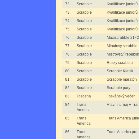
72.
Scrabble
Kvalifikace juniorů
73.
Scrabble
Kvalifikace juniorů 
74.
Scrabble
Kvalifikace juniorů
75.
Scrabble
Kvalifikace juniorů
76.
Scrabble
Maxiscrabble 21×
77.
Scrabble
Minutový scrabble
78.
Scrabble
Mistrovství republi
79.
Scrabble
Ruský scrabble
80.
Scrabble
Scrabble Klasik
81.
Scrabble
Scrabble maratón
82.
Scrabble
Scrabble páry
83.
Toscana
Toskánský večer
84.
Trans
Hlavní turnaj v Tr
America
85.
Trans
Trans America juni
America
86.
Trans
Trans America pro 
America