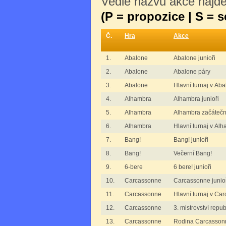
Vedle názvu akce najdet
(P = propozice | S = 
Č.
Hra
Akce
1.
Abalone
Abalone junioři
2.
Abalone
Abalone páry
3.
Abalone
Hlavní turnaj v Ab
4.
Alhambra
Alhambra junioři
5.
Alhambra
Alhambra začátečn
6.
Alhambra
Hlavní turnaj v Al
7.
Bang!
Bang! junioři
8.
Bang!
Večerní Bang!
9.
6-bere
6 bere! junioři
10.
Carcassonne
Carcassonne junio
11.
Carcassonne
Hlavní turnaj v Ca
12.
Carcassonne
3. mistrovství repu
13.
Carcassonne
Rodina Carcasson