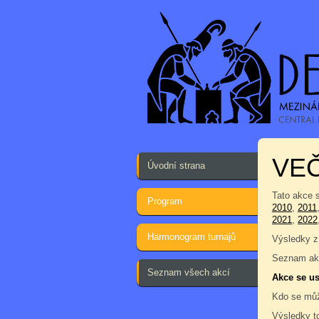
VEČ
Úvodní strana
Tato akce 
Program
2010
,
2011
2021
,
2022
Harmonogram turnajů
Výsledky z
Seznam akc
Seznam všech akcí
Akce se us
Kdo se můž
Výsledky t