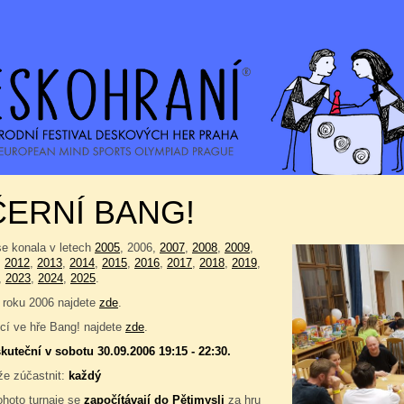
ERNÍ BANG!
se konala v letech
2005
, 2006,
2007
,
2008
,
2009
,
,
2012
,
2013
,
2014
,
2015
,
2016
,
2017
,
2018
,
2019
,
,
2023
,
2024
,
2025
.
 roku 2006 najdete
zde
.
í ve hře Bang! najdete
zde
.
kuteční v sobotu 30.09.2006 19:15 - 22:30.
e zúčastnit:
každý
ohoto turnaje se
započítávají do
Pětimysli
za hru