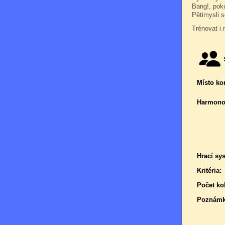
Bang!, pok
Pětimysli s
Trénovat i 
Místo ko
Harmono
Hrací sy
Kritéria:
Počet kol
Poznámk