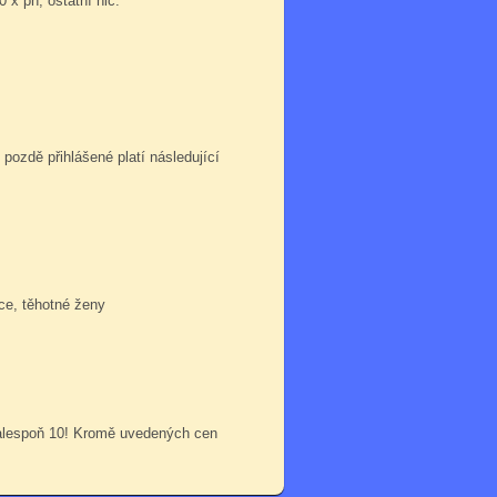
0 x ph, ostatní nic.
 pozdě přihlášené platí následující
ce, těhotné ženy
 alespoň 10! Kromě uvedených cen