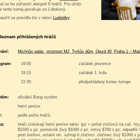
ud se ho zúčastní alespoň 8 hráčů. Pro účely
e tento turnaj považuje za 1-blokový.
naučit se pravidla lze v rámci
Ludotéky
.
nání:
Michnův palác, místnost M2, Tyršův dům, Újezd 40, Praha 1 – Mal
gram:
19:00
začátek prezence
19:15
začátek 1. kola
22:30
předpokládaný konec turnaje
stém:
oficiální Bang systém
herní peníze
:
podle počtu hráčů
a:
hráči získávají herní peníze takto: (pz = počet zločinců na zač. hry,
$1500 x pz; pomocník živý $1000 x pz, mrtvý $700 x pz; odpadlík
proti šerifovi, ostatní nic. vyhrají-li zločinci: zločinec živý $1000 