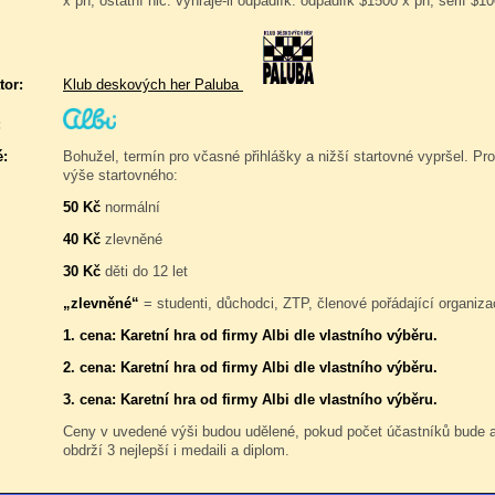
x ph, ostatní nic. vyhraje-li odpadlík: odpadlík $1500 x ph, šerif $10
tor:
Klub deskových her Paluba
:
é:
Bohužel, termín pro včasné přihlášky a nižší startovné vypršel. Pro
výše startovného:
50 Kč
normální
40 Kč
zlevněné
30 Kč
děti do 12 let
„zlevněné“
= studenti, důchodci, ZTP, členové pořádající organiza
1. cena: Karetní hra od firmy Albi dle vlastního výběru.
2. cena: Karetní hra od firmy Albi dle vlastního výběru.
3. cena: Karetní hra od firmy Albi dle vlastního výběru.
Ceny v uvedené výši budou udělené, pokud počet účastníků bude
obdrží 3 nejlepší i medaili a diplom.