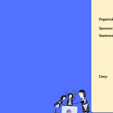
Organizá
Sponzor
Startovn
Ceny: