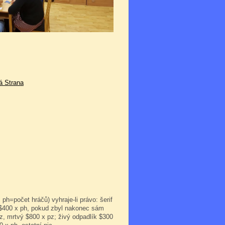
á Strana
 ph=počet hráčů) vyhraje-li právo: šerif
 $400 x ph, pokud zbyl nakonec sám
x pz, mrtvý $800 x pz; živý odpadlík $300