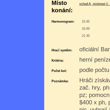
Místo
vchod A, místnost č.
konání:
Harmonogram:
15:45
16:00
21:30
oficiální B
Hrací systém:
herní peníz
Kritéria:
podle počtu
Počet kol:
Hráči získáv
Poznámka:
zač. hry, ph
pz; pomocní
$400 x ph, 
nic. vyhrají