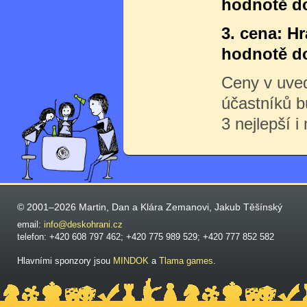
hodnotě do
3. cena: H
hodnotě do
Ceny v uve
účastníků 
3 nejlepší i
© 2001–2026 Martin, Dan a Klára Zemanovi, Jakub Těšínský
email:
info@deskohrani.cz
telefon: +420 608 797 462; +420 775 989 529; +420 777 852 582
Hlavními sponzory jsou
MINDOK
a
Tlama games
.