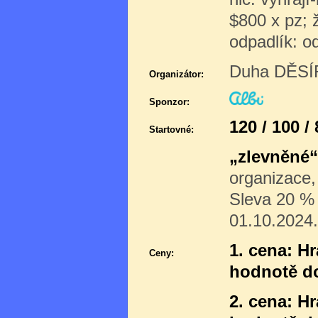
$800 x pz; ž
odpadlík: od
Duha DĚSÍR
Organizátor:
Sponzor:
120 / 100 /
Startovné:
„zlevněné“
organizace,
Sleva 20 % p
01.10.2024.
1. cena: H
Ceny:
hodnotě d
2. cena: H