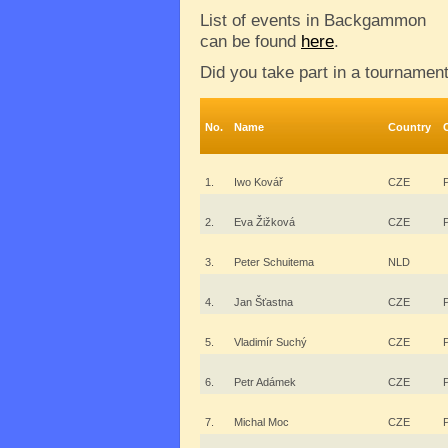
List of events in Backgammon
can be found
here
.
Did you take part in a tournamen
No.
Name
Country
1.
Iwo Kovář
CZE
2.
Eva Žižková
CZE
3.
Peter Schuitema
NLD
4.
Jan Šťastna
CZE
5.
Vladimír Suchý
CZE
6.
Petr Adámek
CZE
7.
Michal Moc
CZE