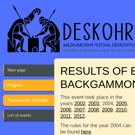
RESULTS OF 
Main page
BACKGAMMO
Program
This event took place in the
Tournaments Schedule
years
2002
,
2003
, 2004,
2005
,
2006
,
2007
,
2008
,
2009
,
2010
,
List of events
2011
,
2012
.
The rules for the year 2004 can
be found
here
.