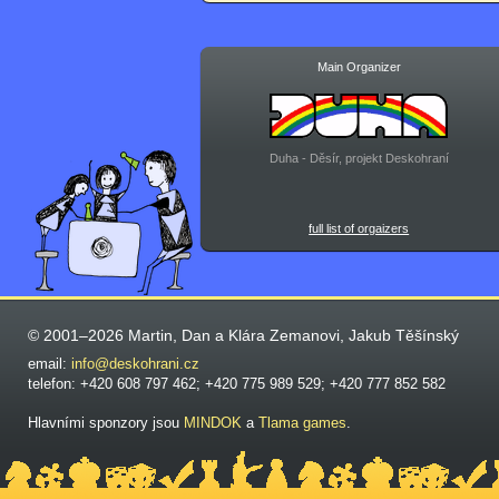
Main Organizer
Duha - Děsír, projekt Deskohraní
full list of orgaizers
© 2001–2026 Martin, Dan a Klára Zemanovi, Jakub Těšínský
email:
info@deskohrani.cz
telefon: +420 608 797 462; +420 775 989 529; +420 777 852 582
Hlavními sponzory jsou
MINDOK
a
Tlama games
.