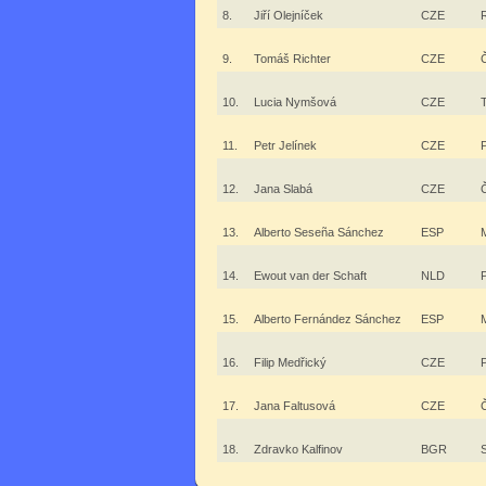
8.
Jiří Olejníček
CZE
9.
Tomáš Richter
CZE
10.
Lucia Nymšová
CZE
11.
Petr Jelínek
CZE
12.
Jana Slabá
CZE
13.
Alberto Seseña Sánchez
ESP
14.
Ewout van der Schaft
NLD
15.
Alberto Fernández Sánchez
ESP
16.
Filip Medřický
CZE
17.
Jana Faltusová
CZE
18.
Zdravko Kalfinov
BGR
S