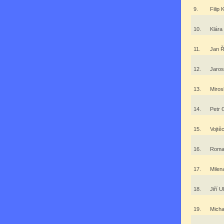
9.
Filip
10.
Klára
11.
Jan 
12.
Jaro
13.
Miros
14.
Petr
15.
Vojtě
16.
Roma
17.
Mile
18.
Jiří U
19.
Micha