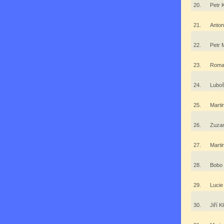
20.
Petr
21.
Anto
22.
Petr 
23.
Roma
24.
Lubo
25.
Marti
26.
Zuza
27.
Marti
28.
Bobo
29.
Lucie
30.
Jiří 