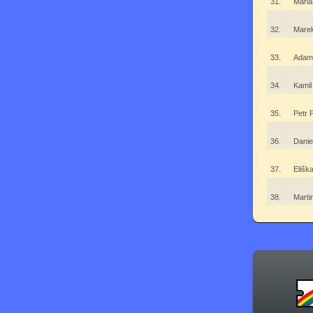
31.
Maria
32.
Mare
33.
Adam
34.
Kamil
35.
Petr 
36.
Danie
37.
Elišk
38.
Marti