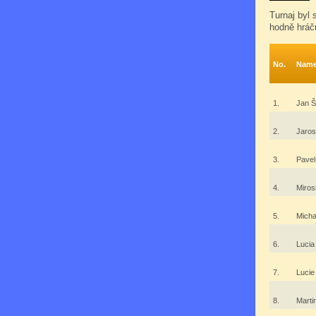
Turnaj byl 
hodně hráč
No.
Nam
1.
Jan 
2.
Jaros
3.
Pavel
4.
Miros
5.
Micha
6.
Luci
7.
Luci
8.
Marti