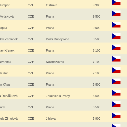
 Klumpar
CZE
Ostrava
9 900
 Vytisková
CZE
Praha
9 500
Řepka
CZE
Praha
9 000
slav Zemánek
CZE
Dolní Dunajovice
8 500
lav Křenek
CZE
Praha
8 100
 Ovsenák
CZE
Nelahozeves
7 100
ch Rut
CZE
Praha
7 100
n Kňap
CZE
Praha
6 800
na Řeháčková
CZE
Jesenice u Prahy
6 600
lrich
CZE
Praha
6 500
ela Zimolová
CZE
Jihlava
5 900