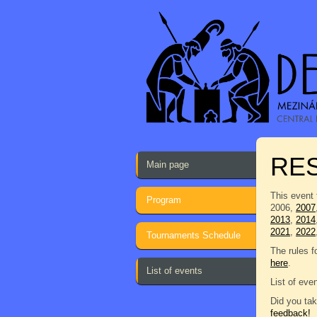
RE
Main page
This event 
Program
2006,
2007
2013
,
2014
2021
,
2022
Tournaments Schedule
The rules f
here
.
List of events
List of eve
Did you tak
feedback!