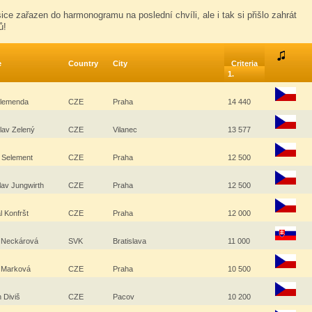
sice zařazen do harmonogramu na poslední chvíli, ale i tak si přišlo zahrát
ů!
e
Country
City
Criteria
1.
Šlemenda
CZE
Praha
14 440
lav Zelený
CZE
Vilanec
13 577
 Selement
CZE
Praha
12 500
lav Jungwirth
CZE
Praha
12 500
l Konfršt
CZE
Praha
12 000
a Neckárová
SVK
Bratislava
11 000
e Marková
CZE
Praha
10 500
n Diviš
CZE
Pacov
10 200