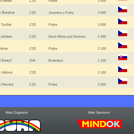
n Klimek
CZE
Praha
3 500
k Řeháček
CZE
Jesenice u Prahy
3 000
 Toušek
CZE
Praha
3 000
 Jeřábek
CZE
Nové Město pod Smrkem
2 400
Petras
CZE
Praha
2 100
l Šenkýř
SVK
Bratislava
2 100
a Váňová
CZE
2 100
n Plesnivý
CZE
Praha
2 000
Main Organizer
Main Sponsors