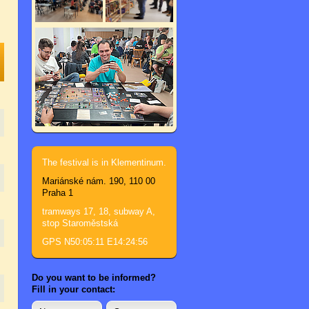
The festival is in Klementinum.
Mariánské nám. 190, 110 00
Praha 1
tramways 17, 18, subway A,
stop Staroměstská
GPS N50:05:11 E14:24:56
Do you want to be informed?
Fill in your contact: