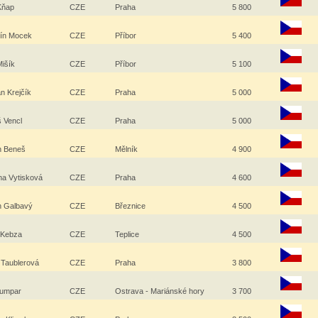
 Kňap
CZE
Praha
5 800
nín Mocek
CZE
Příbor
5 400
Mišík
CZE
Příbor
5 100
n Krejčík
CZE
Praha
5 000
š Vencl
CZE
Praha
5 000
n Beneš
CZE
Mělník
4 900
na Vytisková
CZE
Praha
4 600
n Galbavý
CZE
Březnice
4 500
 Kebza
CZE
Teplice
4 500
 Taublerová
CZE
Praha
3 800
Klumpar
CZE
Ostrava - Mariánské hory
3 700