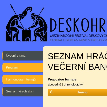
SEZNAM HRÁ
Úvodní strana
VEČERNÍ BAN
Program
Propozice turnaje
Harmonogram turnajů
abecedně
|
chronologicky
Seznam všech akcí
Č.
Jméno