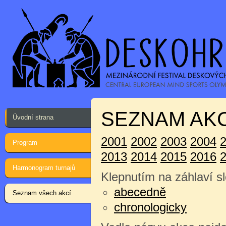
SEZNAM AKC
Úvodní strana
2001
2002
2003
2004
Program
2013
2014
2015
2016
Harmonogram turnajů
Klepnutím na záhlaví sl
abecedně
Seznam všech akcí
chronologicky