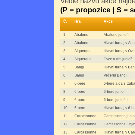
Vedle názvu akce najdet
(P = propozice | S = 
Č.
Hra
Akce
1.
Abalone
Abalone junioři
2.
Abalone
Hlavní turnaj v Ab
3.
Alquerque
Hlavní turnaj v Ovc
4.
Alquerque
Ovce o vlci junioři
5.
Bang!
Hlavní turnaj v Ban
6.
Bang!
Večerní Bang!
7.
6-bere
6-bere a další zába
8.
6-bere
6-bere junioři
9.
6-bere
6-bere junioři I
10.
6-bere
Hlavní turnaj v 6-b
11.
Carcassonne
Carcassonne junio
12.
Carcassonne
Carcassonne Objev
13.
Carcassonne
Hlavní turnaj v Ca