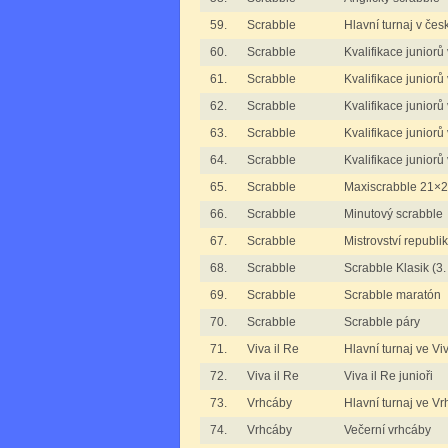
59.
Scrabble
Hlavní turnaj v če
60.
Scrabble
Kvalifikace juniorů
61.
Scrabble
Kvalifikace juniorů
62.
Scrabble
Kvalifikace juniorů 
63.
Scrabble
Kvalifikace juniorů
64.
Scrabble
Kvalifikace juniorů
65.
Scrabble
Maxiscrabble 21×
66.
Scrabble
Minutový scrabble
67.
Scrabble
Mistrovství republi
68.
Scrabble
Scrabble Klasik (3
69.
Scrabble
Scrabble maratón
70.
Scrabble
Scrabble páry
71.
Viva il Re
Hlavní turnaj ve Viv
72.
Viva il Re
Viva il Re junioři
73.
Vrhcáby
Hlavní turnaj ve V
74.
Vrhcáby
Večerní vrhcáby