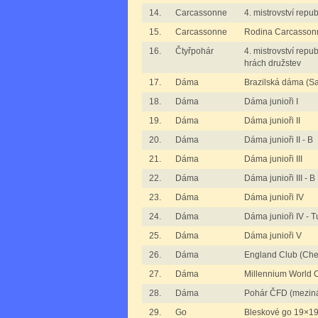
14.
Carcassonne
4. mistrovství repu
15.
Carcassonne
Rodina Carcassonn
16.
Čtyřpohár
4. mistrovství repu
hrách družstev
17.
Dáma
Brazilská dáma (S
18.
Dáma
Dáma junioři I
19.
Dáma
Dáma junioři II
20.
Dáma
Dáma junioři II - B
21.
Dáma
Dáma junioři III
22.
Dáma
Dáma junioři III - B
23.
Dáma
Dáma junioři IV
24.
Dáma
Dáma junioři IV - T
25.
Dáma
Dáma junioři V
26.
Dáma
England Club (Che
27.
Dáma
Millennium World 
28.
Dáma
Pohár ČFD (mezin
29.
Go
Bleskové go 19×1