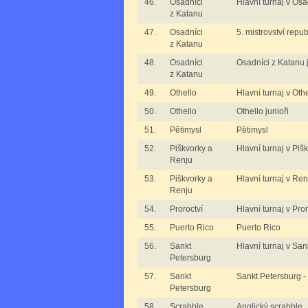
46.
Osadníci
Hlavní turnaj v Os
z Katanu
47.
Osadníci
5. mistrovství repu
z Katanu
48.
Osadníci
Osadníci z Katanu j
z Katanu
49.
Othello
Hlavní turnaj v Oth
50.
Othello
Othello junioři
51.
Pětimysl
Pětimysl
52.
Piškvorky a
Hlavní turnaj v Piš
Renju
53.
Piškvorky a
Hlavní turnaj v Ren
Renju
54.
Proroctví
Hlavní turnaj v Pror
55.
Puerto Rico
Puerto Rico
56.
Sankt
Hlavní turnaj v Sa
Petersburg
57.
Sankt
Sankt Petersburg -
Petersburg
58.
Scrabble
Anglický scrabble