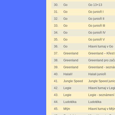
30.
Go
Go 13×13
31.
Go
Go junioři I
32.
Go
Go junioři II
33.
Go
Go junioři III
34.
Go
Go junioři IV
35.
Go
Go junioři V
36.
Go
Hlavní turnaj v Go
37.
Greenland
Greenland – Křest 
38.
Greenland
Greenland pro zač
39.
Greenland
Greenland - sezná
40.
Halali!
Halali junioři
41.
Jungle Speed
Jungle Speed junio
42.
Legie
Hlavní turnaj v Leg
43.
Legie
Legie - seznámení 
44.
Ludotéka
Ludotéka
45.
Mlýn
Hlavní turnaj v Mlý