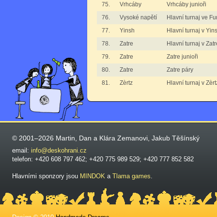
75.
Vrhcáby
Vrhcáby junioři
76.
Vysoké napětí
Hlavní turnaj ve F
77.
Yinsh
Hlavní turnaj v Yin
78.
Zatre
Hlavní turnaj v Zatr
79.
Zatre
Zatre junioři
80.
Zatre
Zatre páry
81.
Zèrtz
Hlavní turnaj v Zèr
© 2001–2026 Martin, Dan a Klára Zemanovi, Jakub Těšínský
email:
info@deskohrani.cz
telefon: +420 608 797 462; +420 775 989 529; +420 777 852 582
Hlavními sponzory jsou
MINDOK
a
Tlama games
.