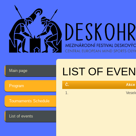
LIST OF EVE
Main page
Č.
Akce
Program
1.
Vesel
Tournaments Schedule
List of events