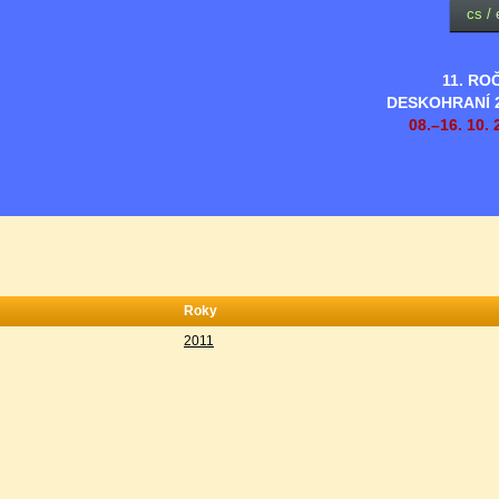
cs
/
11. RO
DESKOHRANÍ 
08.–16. 10. 
Roky
2011