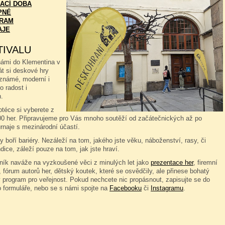
ACÍ DOBA
PNÉ
RAM
AJE
TIVALU
námi do Klementina v
át si deskové hry
známé, moderní i
o radost i
.
téce si vyberete z
00 her. Připravujeme pro Vás mnoho soutěží od začátečnických až po
rnaje s mezinárodní účastí.
 boří bariéry. Nezáleží na tom, jakého jste věku, náboženství, rasy, či
dice, záleží pouze na tom, jak jste hraví.
čník naváže na vyzkoušené věci z minulých let jako
prezentace her
, firemní
 fórum autorů her, dětský koutek, které se osvědčily, ale přinese bohatý
 program pro veřejnost. Pokud nechcete nic propásnout, zapisujte se do
o formuláře, nebo se s námi spojte na
Facebooku
či
Instagramu
.