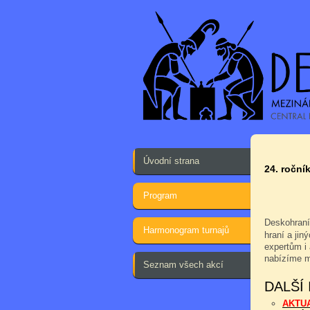
Úvodní strana
24. ročník
Program
Deskohraní
Harmonogram turnajů
hraní a jin
expertům i 
nabízíme m
Seznam všech akcí
DALŠÍ
AKTU