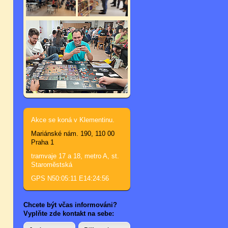
Akce se koná v Klementinu.
Mariánské nám. 190, 110 00
Praha 1
tramvaje 17 a 18, metro A, st.
Staroměstská
GPS N50:05:11 E14:24:56
Chcete být včas informováni?
Vyplňte zde kontakt na sebe: