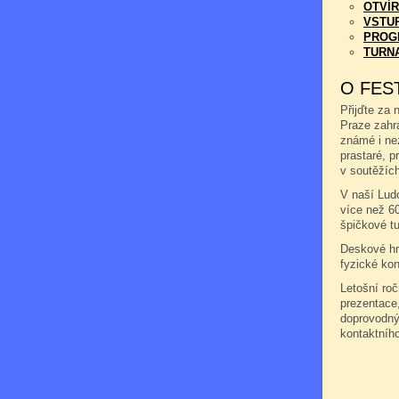
OTVÍR
VSTU
PROG
TURN
O FES
Přijďte za 
Praze zahr
známé i ne
prastaré, pr
v soutěžích
V naší Ludo
více než 6
špičkové tu
Deskové hry
fyzické kon
Letošní ro
prezentace,
doprovodný
kontaktníh