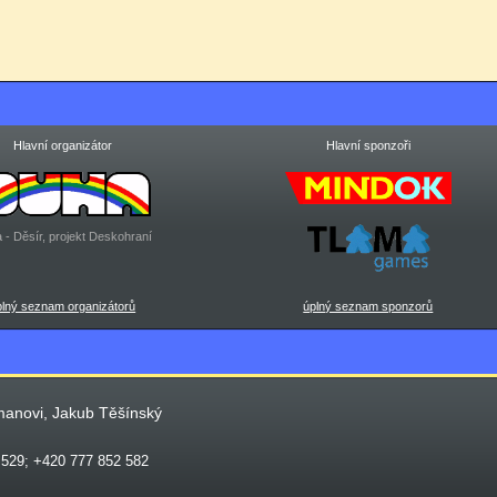
Hlavní organizátor
Hlavní sponzoři
 - Děsír, projekt Deskohraní
plný seznam organizátorů
úplný seznam sponzorů
manovi, Jakub Těšínský
 529; +420 777 852 582