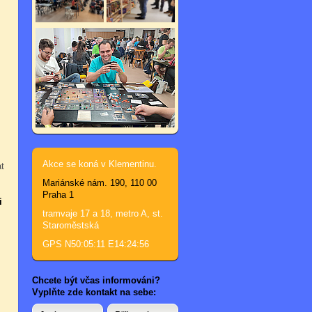
Akce se koná v Klementinu.
t
Mariánské nám. 190, 110 00
Praha 1
i
tramvaje 17 a 18, metro A, st.
Staroměstská
GPS N50:05:11 E14:24:56
Chcete být včas informováni?
Vyplňte zde kontakt na sebe: