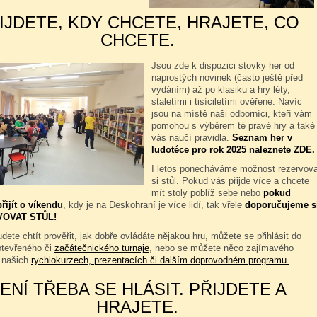
IJDETE, KDY CHCETE, HRAJETE, CO
CHCETE.
Jsou zde k dispozici stovky her od
naprostých novinek (často ještě před
vydáním) až po klasiku a hry léty,
staletími i tisíciletími ověřené. Navíc
jsou na místě naši odborníci, kteří vám
pomohou s výběrem té pravé hry a také
vás naučí pravidla.
Seznam her v
ludotéce pro rok 2025 naleznete
ZDE
.
I letos ponecháváme možnost rezervova
si stůl. Pokud vás přijde více a chcete
mít stoly poblíž sebe nebo
pokud
řijít o víkendu
, kdy je na Deskohraní je více lidí, tak vřele
doporučujeme s
VOVAT STŮL
!
dete chtít prověřit, jak dobře ovládáte nějakou hru, můžete se přihlásit do
otevřeného či
začátečnického turnaje
, nebo se můžete něco zajímavého
 našich
rychlokurzech, prezentacích či dalším doprovodném programu.
ENÍ TŘEBA SE HLÁSIT. PŘIJDETE A
HRAJETE.