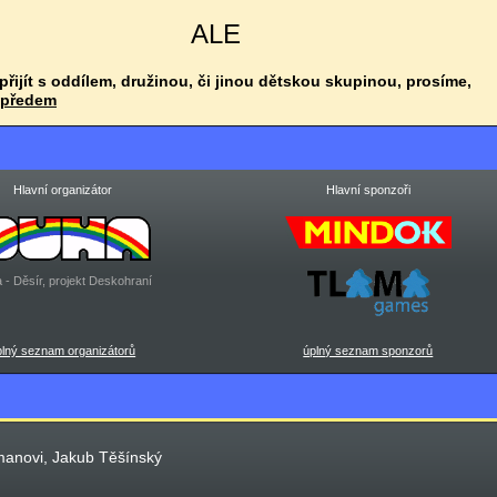
ALE
 přijít s oddílem, družinou, či jinou dětskou skupinou, prosíme,
 předem
Hlavní organizátor
Hlavní sponzoři
 - Děsír, projekt Deskohraní
plný seznam organizátorů
úplný seznam sponzorů
manovi, Jakub Těšínský