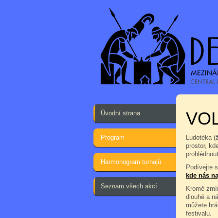
VOL
Úvodní strana
Program
Ludotéka (
prostor, kd
prohlédnout
Harmonogram turnajů
Podívejte 
kde nás na
Seznam všech akcí
Kromě zmín
dlouhé a n
můžete hrá
festivalu.