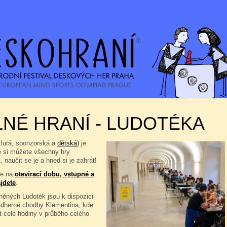
NÉ HRANÍ - LUDOTÉKA
žlutá, sponzorská a
dětská
) je
e si můžete všechny hry
, naučit se je a hned si je zahrát!
se na
otevírací dobu, vstupné a
jdete
.
ěných Ludoték jsou k dispozici
ádherné chodby Klementina, kde
t celé hodiny v průběho celého