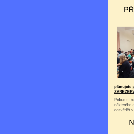
PŘ
plánujete p
ZAREZER
Pokud si bu
některého 
dozvědět v
N