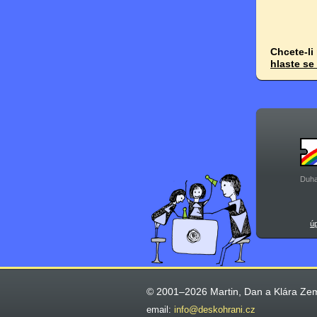
Chcete-li
hlaste se
Duha
ú
© 2001–2026 Martin, Dan a Klára Ze
email:
info@deskohrani.cz