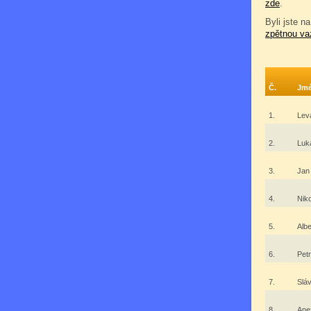
zde
.
Byli jste na
zpětnou va
Č.
Jm
1.
Lev
2.
Luk
3.
Jan
4.
Nik
5.
Alb
6.
Pet
7.
Slá
8.
Ane