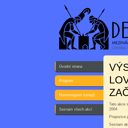
VÝ
Úvodní strana
LOV
Program
ZAČ
Harmonogram turnajů
Tato akce 
2004.
Seznam všech akcí
Propozice 
Seznam akc