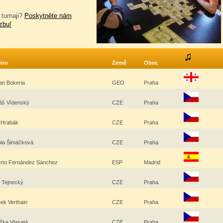
 turnaji?
Poskytněte nám
zbu!
éno
Země
Obec
an Bokeria
GEO
Praha
áš Vídenský
CZE
Praha
 Hrabák
CZE
Praha
ola Šimáčková
CZE
Praha
erto Fernández Sánchez
ESP
Madrid
r Tejnecký
CZE
Praha
vek Verthain
CZE
Praha
žka Vlasatá
CZE
Praha