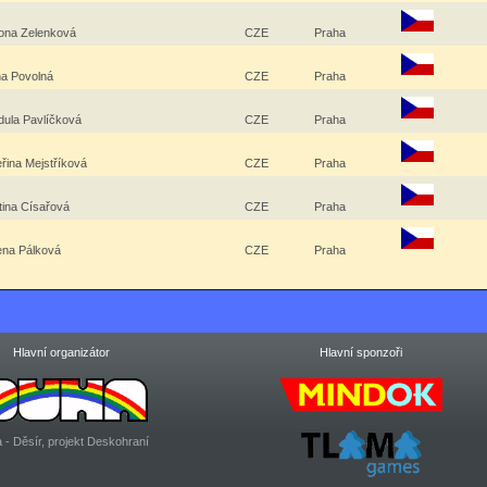
ona Zelenková
CZE
Praha
na Povolná
CZE
Praha
dula Pavlíčková
CZE
Praha
eřina Mejstříková
CZE
Praha
tina Císařová
CZE
Praha
ena Pálková
CZE
Praha
Hlavní organizátor
Hlavní sponzoři
 - Děsír, projekt Deskohraní