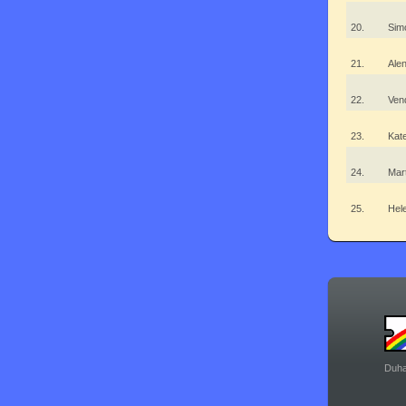
20.
Sim
21.
Ale
22.
Ven
23.
Kat
24.
Mar
25.
Hel
Duha