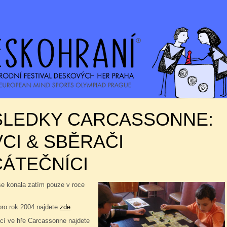
SLEDKY CARCASSONNE:
CI & SBĚRAČI
ÁTEČNÍCI
se konala zatím pouze v roce
pro rok 2004 najdete
zde
.
í ve hře Carcassonne najdete