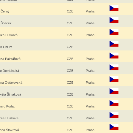
p Černý
CZE
Praha
ip Špaček
CZE
Praha
ika Hutková
CZE
Praha
ek Chlum
CZE
eza Paletářová
CZE
Praha
ie Dembinská
CZE
Praha
ina Ovšejovská
CZE
Praha
kéta Šimáková
CZE
Praha
hard Kodat
CZE
Praha
rea Hušková
CZE
Praha
iana Štokrová
CZE
Praha