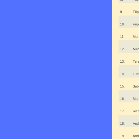
9.
Fili
10.
Fil
11.
Mon
12.
Mir
13.
Ter
14.
Luc
15.
Sab
16.
Mar
17.
Ric
18.
And
19.
Adr