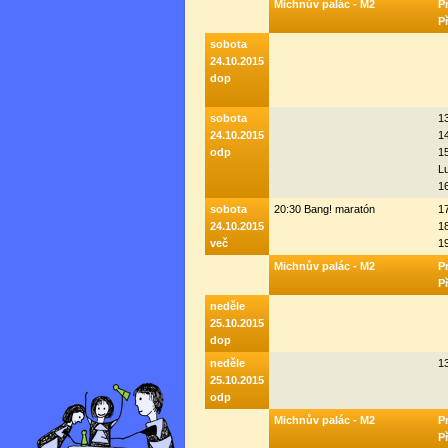
Michnův palác - M2
P
P
sobota
24.10.2015
dop
sobota
1
24.10.2015
1
odp
1
L
1
sobota
20:30 Bang! maratón
1
24.10.2015
18
več
1
Michnův palác - M2
P
P
neděle
25.10.2015
dop
neděle
1
25.10.2015
odp
Michnův palác - M2
P
P