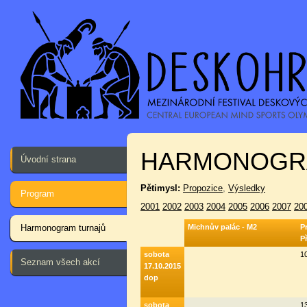
HARMONOGR
Úvodní strana
Pětimysl:
Propozice
,
Výsledky
Program
2001
2002
2003
2004
2005
2006
2007
20
Harmonogram turnajů
Michnův palác - M2
P
P
sobota
1
Seznam všech akcí
17.10.2015
dop
sobota
1