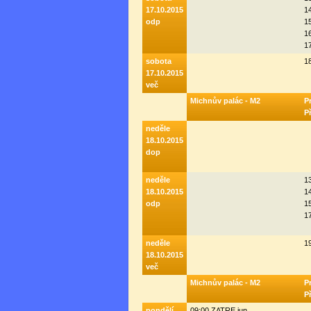
17.10.2015
1
odp
1
1
1
sobota
18
17.10.2015
več
Michnův palác - M2
P
P
neděle
18.10.2015
dop
neděle
1
18.10.2015
1
odp
1
1
neděle
1
18.10.2015
več
Michnův palác - M2
P
P
pondělí
09:00 ZATRE jun.