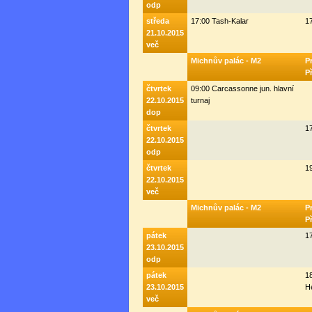
odp
středa
17:00 Tash-Kalar
1
21.10.2015
več
Michnův palác - M2
P
P
čtvrtek
09:00 Carcassonne jun. hlavní
22.10.2015
turnaj
dop
čtvrtek
1
22.10.2015
odp
čtvrtek
1
22.10.2015
več
Michnův palác - M2
P
P
pátek
1
23.10.2015
odp
pátek
18
23.10.2015
H
več