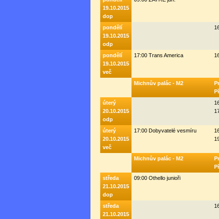
19.10.2015
dop
pondělí
1
19.10.2015
odp
pondělí
17:00 Trans America
1
19.10.2015
več
Michnův palác - M2
P
P
úterý
1
20.10.2015
1
odp
úterý
17:00 Dobyvatelé vesmíru
1
20.10.2015
1
več
Michnův palác - M2
P
P
středa
09:00 Othello junioři
21.10.2015
dop
středa
1
21.10.2015