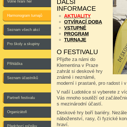
DALŠÍ
Volné hraní her
INFORMACE
Harmonogram turnajů
AKTUALITY
OTVÍRACÍ DOBA
VSTUPNÉ
Seznam všech akcí
PROGRAM
TURNAJE
Pro školy a skupiny
O FESTIVALU
Přijďte za námi do
Přihláška
Klementina v Praze
zahrát si deskové hry
známé i neznámé,
Seznam účastníků
moderní i prastaré, pro radost i 
V naší Ludotéce si vyberete z ví
Vás mnoho soutěží od začátečnic
Partneři festivalu
s mezinárodní účastí.
Organizátoři
Deskové hry boří bariéry. Nezále
náboženství, rasy, či fyzické kon
hraví.
Předchozí ročníky