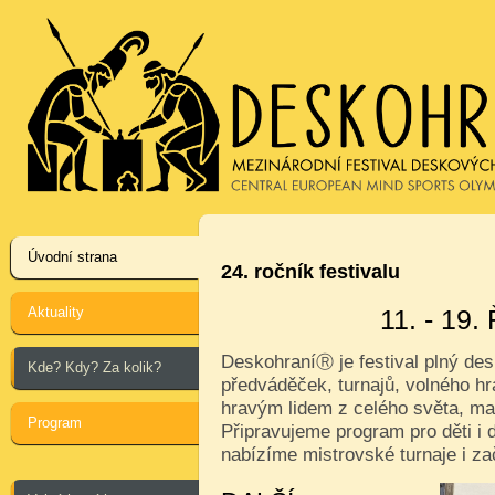
Úvodní strana
24. ročník festivalu
Aktuality
11. - 19
Deskohraní
je festival plný de
Ⓡ
Kde? Kdy? Za kolik?
předváděček, turnajů, volného hr
hravým lidem z celého světa, ma
Program
Připravujeme program pro děti i d
nabízíme mistrovské turnaje i za