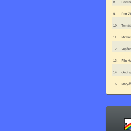
8.
Pavlí
9.
Petr Ž
10.
Tomá
11.
Micha
12.
Vojtě
13.
Filip 
14.
Ondře
15.
Matyá