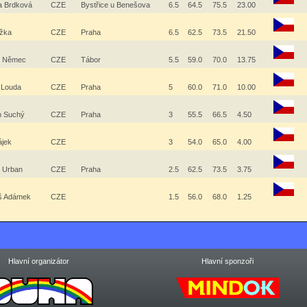
na Brdková
CZE
Bystřice u Benešova
6.5
64.5
75.5
23.00
ižka
CZE
Praha
6.5
62.5
73.5
21.50
š Němec
CZE
Tábor
5.5
59.0
70.0
13.75
l Louda
CZE
Praha
5
60.0
71.0
10.00
ch Suchý
CZE
Praha
3
55.5
66.5
4.50
Hájek
CZE
3
54.0
65.0
4.00
j Urban
CZE
Praha
2.5
62.5
73.5
3.75
š Adámek
CZE
1.5
56.0
68.0
1.25
Hlavní organizátor
Hlavní sponzoři