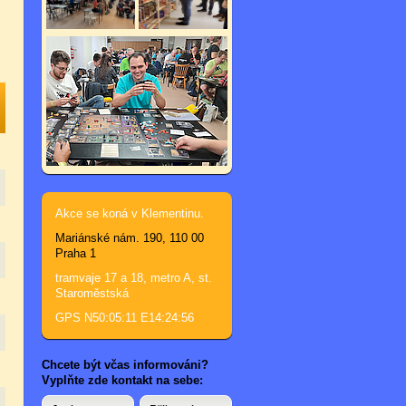
Akce se koná v Klementinu.
Mariánské nám. 190, 110 00
Praha 1
tramvaje 17 a 18, metro A, st.
Staroměstská
GPS N50:05:11 E14:24:56
Chcete být včas informováni?
Vyplňte zde kontakt na sebe: