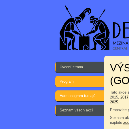
VÝ
Úvodní strana
(G
Program
Tato akce 
Harmonogram turnajů
2015,
2017
2025
.
Propozice 
Seznam všech akcí
Seznam akc
najdete
zd