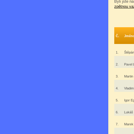
Byli jste na
zpětnou va
Č.
Jmén
1.
Štěpán
2.
Pavel
3.
Martin
4.
Vladim
5.
Igor 
6.
Lukáš
7.
Marek