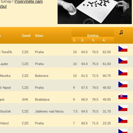
 turnaji?
Poskytněte nám
zbu!
o
Země
Obec
Kritéria
1.
2.
3.
4.
 Tesařík
CZE
Praha
10
64.5
76.5
62.50
 Laube
CZE
Praha
10
64.0
75.0
61.00
 Muzika
CZE
Bubovice
10
61.5
72.5
60.75
ír Nipoti
CZE
Praha
9
67.5
79.5
48.50
Eged
SVK
Bratislava
9
66.0
78.5
49.00
 Souček
CZE
Jablonec nad Nisou
7.5
64.5
75.5
31.75
 Hanzl
CZE
Praha
7
60.5
71.5
23.25