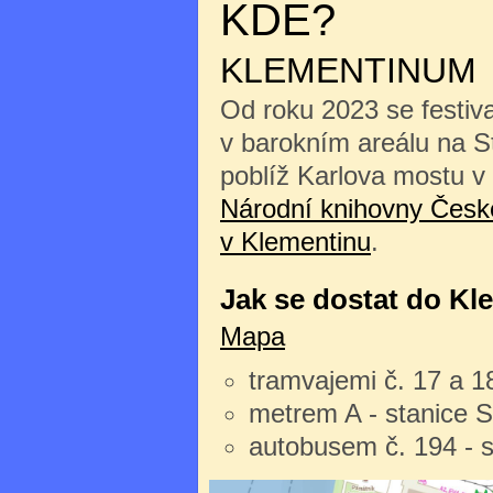
KDE?
KLEMENTINUM
Od roku 2023 se festiv
v barokním areálu na 
poblíž Karlova mostu v
Národní knihovny České
v Klementinu
.
Jak se dostat do Kl
Mapa
tramvajemi č. 17 a 1
metrem A - stanice 
autobusem č. 194 - 