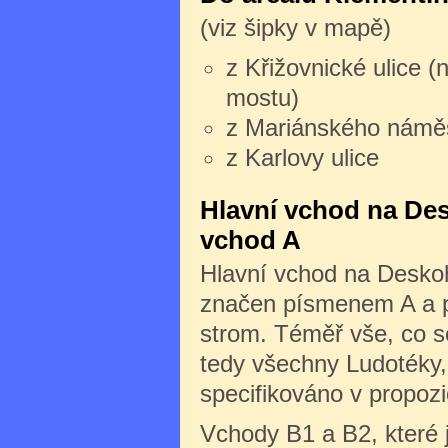
(viz šipky v mapě)
z Křižovnické ulice (
mostu)
z Mariánského námě
z Karlovy ulice
Hlavní vchod na Des
vchod A
Hlavní vchod na Deskoh
značen písmenem A a po
strom. Téměř vše, co s
tedy všechny Ludotéky, 
specifikováno v propozi
Vchody B1 a B2, které 