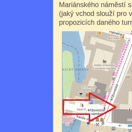
Mariánského náměstí sl
(jaký vchod slouží pro 
propozicích daného turn