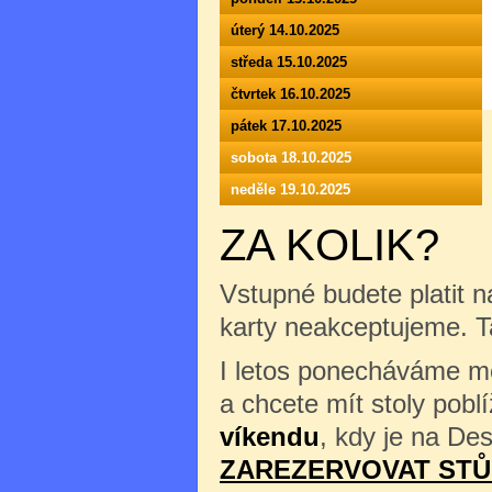
úterý 14.10.2025
středa 15.10.2025
čtvrtek 16.10.2025
pátek 17.10.2025
sobota 18.10.2025
neděle 19.10.2025
ZA KOLIK?
Vstupné budete platit n
karty neakceptujeme. 
I letos ponecháváme mož
a chcete mít stoly pob
víkendu
, kdy je na Des
ZAREZERVOVAT STŮ