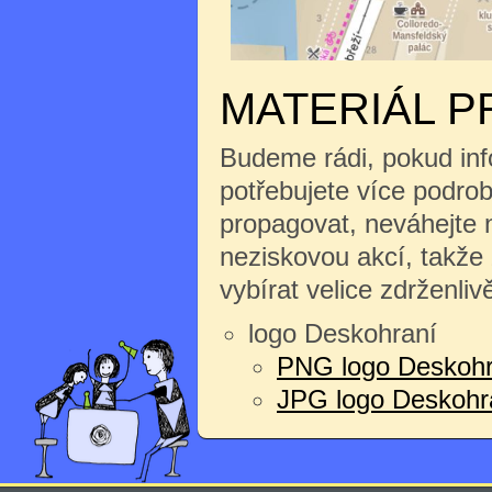
MATERIÁL P
Budeme rádi, pokud inf
potřebujete více podrobn
propagovat, neváhejte n
neziskovou akcí, takže
vybírat velice zdrženliv
logo Deskohraní
PNG logo Deskohr
JPG logo Deskohran