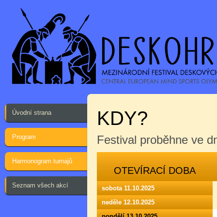
KDY?
Úvodní strana
Program
Festival proběhne ve 
Harmonogram turnajů
OTEVÍRACÍ DOBA
Seznam všech akcí
sobota 11.10.2025
neděle 12.10.2025
pondělí 13.10.2025