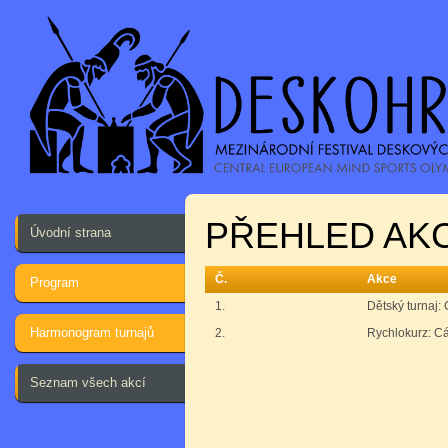
PŘEHLED AKC
Úvodní strana
Č.
Akce
Program
1.
Dětský turnaj: 
Harmonogram turnajů
2.
Rychlokurz: Cá
Seznam všech akcí