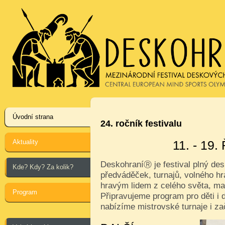
Úvodní strana
24. ročník festivalu
Aktuality
11. - 19
Deskohraní
je festival plný de
Ⓡ
Kde? Kdy? Za kolik?
předváděček, turnajů, volného hr
hravým lidem z celého světa, ma
Program
Připravujeme program pro děti i d
nabízíme mistrovské turnaje i za