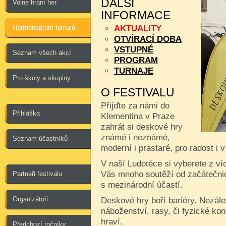
DALŠÍ
Volné hraní her
INFORMACE
Harmonogram turnajů
AKTUALITY
OTVÍRACÍ DOBA
VSTUPNÉ
Seznam všech akcí
PROGRAM
TURNAJE
Pro školy a skupiny
O FESTIVALU
Přijďte za námi do
Přihláška
Klementina v Praze
zahrát si deskové hry
známé i neznámé,
Seznam účastníků
moderní i prastaré, pro radost i 
V naší Ludotéce si vyberete z ví
Vás mnoho soutěží od začátečnic
Partneři festivalu
s mezinárodní účastí.
Organizátoři
Deskové hry boří bariéry. Nezále
náboženství, rasy, či fyzické kon
hraví.
Předchozí ročníky