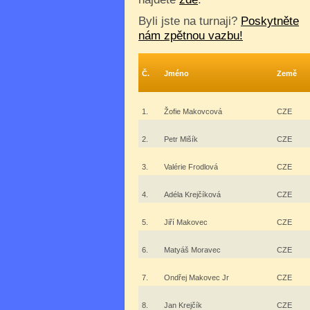
Byli jste na turnaji?
Poskytněte
nám zpětnou vazbu!
Č.
Jméno
Země
1.
Žofie Makovcová
CZE
2.
Petr Mišík
CZE
3.
Valérie Frodlová
CZE
4.
Adéla Krejčíková
CZE
5.
Jiří Makovec
CZE
6.
Matyáš Moravec
CZE
7.
Ondřej Makovec Jr
CZE
8.
Jan Krejčík
CZE