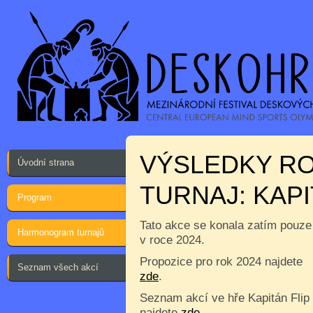
VÝSLEDKY R
Úvodní strana
TURNAJ: KAPI
Program
Tato akce se konala zatím pouze
Harmonogram turnajů
v roce 2024.
Propozice pro rok 2024 najdete
Seznam všech akcí
zde
.
Seznam akcí ve hře Kapitán Flip
najdete
zde
.