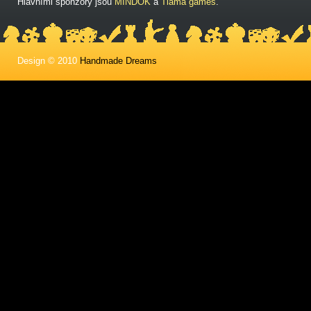
Hlavními sponzory jsou
MINDOK
a
Tlama games
.
Design © 2010
Handmade Dreams