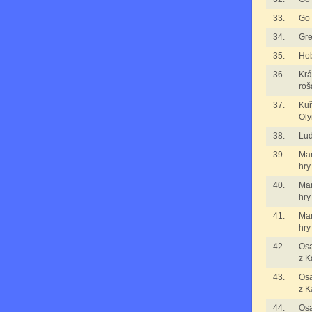
33.
Go
34.
Gr
35.
Hob
36.
Krá
roš
37.
Kuř
Ol
38.
Lu
39.
Ma
hry
40.
Ma
hry
41.
Ma
hry
42.
Osa
z K
43.
Osa
z K
44.
Osa