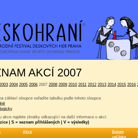
NAM AKCÍ 2007
2003
2004
2005
2006
2007
2008
2009
2010
2011
2012
2013
2014
2015
2016
a záhlaví sloupce seřadíte tabulku podle tohoto sloupce.
dně
logicky
 akce najdete zkratky odkazující na další informace o akci:
zice | S = seznam přihlášených | V = výsledky)
a
Akce
Datum
začátku