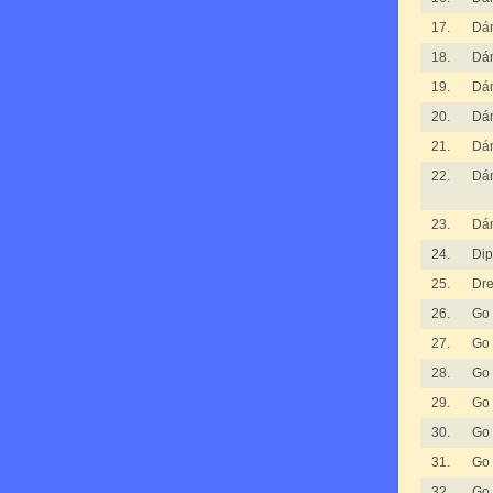
17.
Dá
18.
Dá
19.
Dá
20.
Dá
21.
Dá
22.
Dá
23.
Dá
24.
Dip
25.
Dr
26.
Go
27.
Go
28.
Go
29.
Go
30.
Go
31.
Go
32.
Go