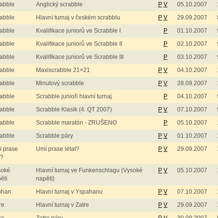
abble
Anglický scrabble
P
V
05.10.2007
abble
Hlavní turnaj v českém scrabblu
P
V
29.09.2007
abble
Kvalifikace juniorů ve Scrabble I
P
01.10.2007
abble
Kvalifikace juniorů ve Scrabble II
P
02.10.2007
abble
Kvalifikace juniorů ve Scrabble III
P
03.10.2007
abble
Maxiscrabble 21×21
P
V
04.10.2007
abble
Minutový scrabble
P
V
28.09.2007
abble
Scrabble junioři hlavní turnaj
P
04.10.2007
abble
Scrabble Klasik (4. QT 2007)
P
V
07.10.2007
abble
Scrabble maratón - ZRUŠENO
P
05.10.2007
abble
Scrabble páry
P
V
01.10.2007
 prase
Umí prase létat?
P
V
29.09.2007
t?
soké
Hlavní turnaj ve Funkenschlagu (Vysoké
P
V
05.10.2007
ětí
napětí)
phan
Hlavní turnaj v Yspahanu
P
V
07.10.2007
re
Hlavní turnaj v Zatre
P
V
29.09.2007