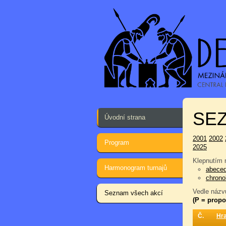
SEZ
Úvodní strana
2001
2002
Program
2025
Klepnutím n
Harmonogram turnajů
abece
chrono
Vedle názvu
Seznam všech akcí
(P = propo
Č.
Hr