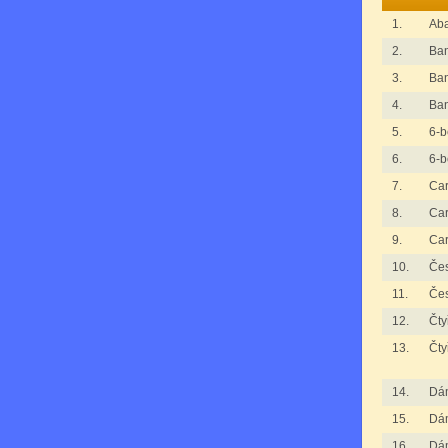
1.
Ab
2.
Ba
3.
Ba
4.
Ba
5.
6-b
6.
6-b
7.
Ca
8.
Ca
9.
Ca
10.
Če
11.
Če
12.
Čty
13.
Čty
14.
Dá
15.
Dá
16.
Dá