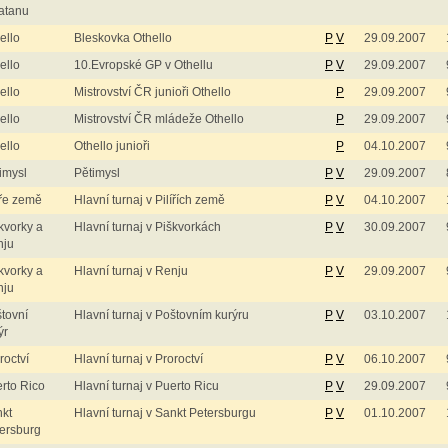
atanu
ello
Bleskovka Othello
P
V
29.09.2007
ello
10.Evropské GP v Othellu
P
V
29.09.2007
ello
Mistrovství ČR junioři Othello
P
29.09.2007
ello
Mistrovství ČR mládeže Othello
P
29.09.2007
ello
Othello junioři
P
04.10.2007
imysl
Pětimysl
P
V
29.09.2007
íře země
Hlavní turnaj v Pilířích země
P
V
04.10.2007
kvorky a
Hlavní turnaj v Piškvorkách
P
V
30.09.2007
nju
kvorky a
Hlavní turnaj v Renju
P
V
29.09.2007
nju
tovní
Hlavní turnaj v Poštovním kurýru
P
V
03.10.2007
ýr
roctví
Hlavní turnaj v Proroctví
P
V
06.10.2007
rto Rico
Hlavní turnaj v Puerto Ricu
P
V
29.09.2007
kt
Hlavní turnaj v Sankt Petersburgu
P
V
01.10.2007
ersburg