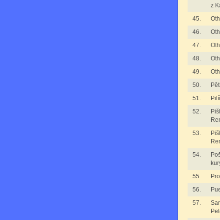
z K
45.
Oth
46.
Oth
47.
Oth
48.
Oth
49.
Oth
50.
Pět
51.
Pil
52.
Piš
Re
53.
Piš
Re
54.
Poš
kur
55.
Pro
56.
Pue
57.
San
Pet