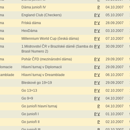
ma
Dáma junioři IV
P
04.10.2007
ma
England Club (Checkers)
P
V
05.10.2007
ma
Fríská dáma
P
V
28.09.2007
ma
HexDáma
P
V
03.10.2007
ma
Millennium World Cup (česká dáma)
P
V
07.10.2007
ma
1.Mistrovství ČR v Brazilské dámě (Samba do
P
V
30.09.2007
Brasil Numero 2)
ma
Pohár ČFD (mezinárodní dáma)
P
V
29.09.2007
lomacie
Hlavní turnaj v Diplomacii
P
V
29.09.2007
eamblade
Hlavní turnaj v Dreamblade
P
V
06.10.2007
Bleskové go 19×19
P
V
29.09.2007
Go 13×13
P
V
02.10.2007
Go 9×9
P
V
04.10.2007
Go junioři hlavní turnaj
P
04.10.2007
Go junioři I
P
V
01.10.2007
Go junioři II
P
02.10.2007
Go junioři III
P
03.10.2007