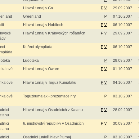
Hlavní turnaj v Go
P
V
29.09.2007
eenland
Greenland
P
07.10.2007
iti
Hlavní turnaj v Hobitech
P
V
06.10.2007
lovské
Hlavní turnaj v Královských rošádách
P
V
29.09.2007
ády
ecí
Kuřecí olympiáda
P
V
06.10.2007
ympiáda
dotéka
Ludotéka
P
29.09.2007
nkalové
Hlavní turnaj v Oware
P
V
01.10.2007
nkalové
Hlavní turnaj v Toguz Kumalaku
P
V
04.10.2007
nkalové
Toguzkumalak - prezentace hry
P
03.10.2007
dníci
Hlavní turnaj v Osadnících z Katanu
P
V
28.09.2007
atanu
dníci
6. mistrovství republiky v Osadnících
P
V
30.09.2007
atanu
dníci
Osadníci junioři hlavní turnaj
P
03.10.2007