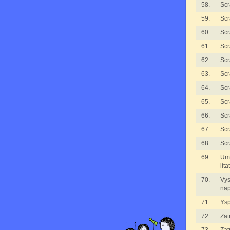
58.
Scr
59.
Scr
60.
Scr
61.
Scr
62.
Scr
63.
Scr
64.
Scr
65.
Scr
66.
Scr
67.
Scr
68.
Scr
69.
Umí
líta
70.
Vy
nap
71.
Ys
72.
Zat