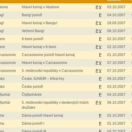
alone
Hlavní turnaj v Abalone
P
V
03.10.2007
ng!
Bang! junioři
P
04.10.2007
ng!
Hlavní turnaj v Bangu!
P
V
28.09.2007
ng!
Večerní Bang!
P
V
06.10.2007
ere
6-bere junioři
P
02.10.2007
ere
Hlavní turnaj v 6-bere
P
V
02.10.2007
rcassonne
Carcassonne junioři hlavní turnaj
P
01.10.2007
rcassonne
Hlavní turnaj v Carcassonne
P
V
07.10.2007
rcassonne
5. mistrovství republiky v Carcassonne
P
V
07.10.2007
sko
Česko JUNIOR – Křest hry
P
06.10.2007
sko
Česko junioři
P
03.10.2007
řpohár
Čtyřpohárek
P
04.10.2007
řpohár
5. mistrovství republiky v deskových hrách
P
V
06.10.2007
družstev
ma
Dáma junioři hlavní turnaj
P
02.10.2007
ma
Dáma junioři I
P
01.10.2007
ma
Dáma junioři III
P
03.10.2007