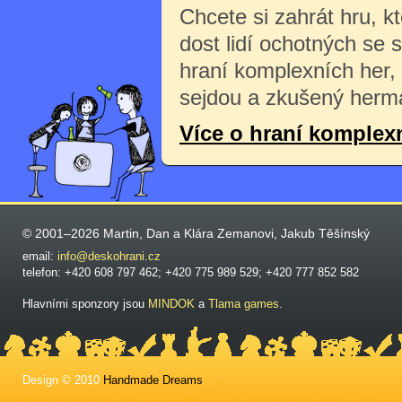
Chcete si zahrát hru, k
dost lidí ochotných se 
hraní komplexních her,
sejdou a zkušený herma
Více o hraní komplex
© 2001–2026 Martin, Dan a Klára Zemanovi, Jakub Těšínský
email:
info@deskohrani.cz
telefon: +420 608 797 462; +420 775 989 529; +420 777 852 582
Hlavními sponzory jsou
MINDOK
a
Tlama games
.
Design © 2010
Handmade Dreams