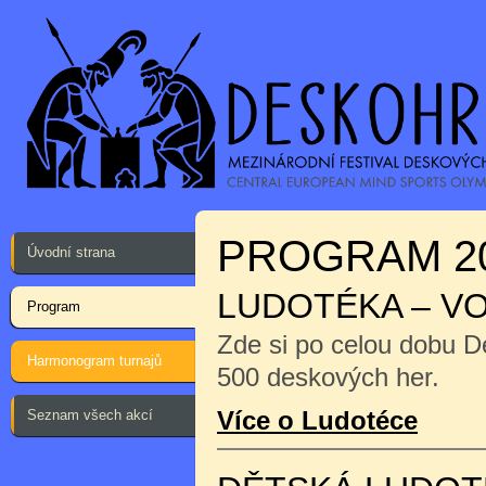
PROGRAM 2
Úvodní strana
LUDOTÉKA – V
Program
Zde si po celou dobu D
Harmonogram turnajů
500 deskových her.
Více o Ludotéce
Seznam všech akcí