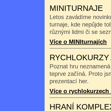
MINITURNAJE
Letos zavádíme novinku
turnaje, kde nepůjde tol
různými lidmi či se se
Více o MINIturnajích
RYCHLOKURZY 
Poznat hru neznamená na
teprve začíná. Proto js
prezentací her.
Více o rychlokurzech 
HRANÍ KOMPLE