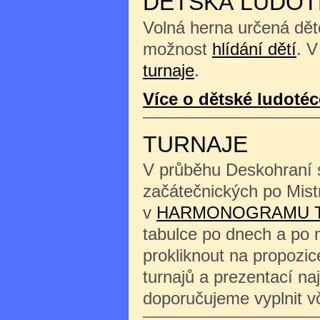
DĚTSKÁ LUDOT
Volná herna určená děte
možnost
hlídání dětí
. V
turnaje
.
Více o dětské ludotéc
TURNAJE
V průběhu Deskohraní s
začátečnických po Mist
v
HARMONOGRAMU 
tabulce po dnech a po 
prokliknout na propozi
turnajů a prezentací na
doporučujeme vyplnit 