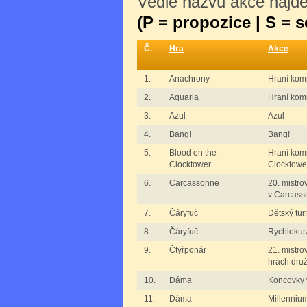
Vedle názvu akce najdet
(P = propozice | S = 
Č.
Hra
Akce
1.
Anachrony
Hraní kom
2.
Aquaria
Hraní komp
3.
Azul
Azul
4.
Bang!
Bang!
5.
Blood on the
Hraní komp
Clocktower
Clocktowe
6.
Carcassonne
20. mistro
v Carcass
7.
Čáryfuč
Dětský tur
8.
Čáryfuč
Rychlokur
9.
Čtyřpohár
21. mistro
hrách dru
10.
Dáma
Koncovky 
11.
Dáma
Millenniu