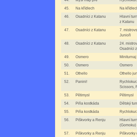
44.
Myši mají pré
Rychlokurz
45.
Na křídlech
Na křídlec
46.
Osadníci z Katanu
Hlavní tur
z Katanu
47.
Osadníci z Katanu
7. mistrov
Junioři
48.
Osadníci z Katanu
24. mistro
Osadníci 
49.
Osmero
Miniturna
50.
Osmero
Osmero
51.
Othello
Othello jun
52.
Panini!
Rychlokurz
Scissors, F
53.
Pětimysl
Pětimysl
54.
Piňa kostkáda
Dětský tur
55.
Piňa kostkáda
Rychlokur
56.
Piškvorky a Renju
Hlavní tur
(Gomoku)
57.
Piškvorky a Renju
Piškvorky