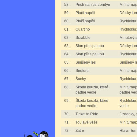
58.
Příští stanice Londýn
Miniturnaj
59.
Ptačí napětí
Dětský tur
60.
Ptačí napětí
Rychlokurz
61.
Quartino
Rychlokurz
62.
Scrabble
Minutový 
63.
Slon přes palubu
Dětský tur
64.
Slon přes palubu
Rychlokur
65.
Smíšený les
Smíšený l
66.
Sneferu
Miniturnaj
67.
Šachy
Rychlokurz
68.
Škoda kouzla, které
Miniturnaj
padne vedle
padne ved
69.
Škoda kouzla, které
Rychlokur
padne vedle
vedle
70.
Ticket to Ride
Jízdenky, 
71.
Toulavé věže
Miniturnaj
72.
Zatre
Hlavní tur