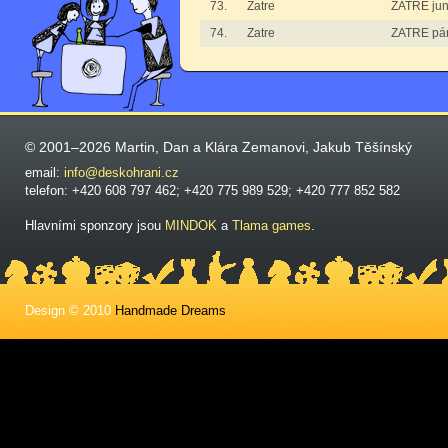
73.
Zatre
ZATRE jun
74.
Zatre
ZATRE pá
© 2001–2026 Martin, Dan a Klára Zemanovi, Jakub Těšínský
email:
info@deskohrani.cz
telefon: +420 608 797 462; +420 775 989 529; +420 777 852 582
Hlavními sponzory jsou
MINDOK
a
Tlama games
.
Design © 2010
Handmade Dreams