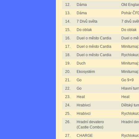
12.
Dáma
Old Engla
13.
Dáma
Pohár ČFD
14.
7 Divů světa
7 divů svě
15.
Do oblak
Do oblak
16.
Duel o město Cardia
Duel o mě
17.
Duel o město Cardia
Miniturnaj
18.
Duel o město Cardia
Rychlokur
19.
Duch
Miniturnaj
20.
Ekosystém
Miniturnaj
21.
Go
Go 9×9
22.
Go
Hlavní tur
23.
Heat
Heat
24.
Hrabivci
Dětský tur
25.
Hrabivci
Rychlokurz
26.
Hradní devatero
Hradní de
(Castle Combo)
27.
CHARGE
Rychloku