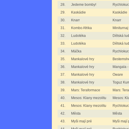
28.
Jedeme bomby!
Rychlokur
29.
Kaskádie
Kaskádie
30.
Knarr
Knarr
31.
Kombo Afrika
Miniturnaj
32.
Ludotéka
Dětská lu
33.
Ludotéka
Dětská lud
34.
Máčka
Rychlokur
35.
Mankalové hry
Bestemshe
36.
Mankalové hry
Mangala -
37.
Mankalové hry
Oware
38.
Mankalové hry
Toguz Kum
39.
Mars: Teraformace
Mars: Ter
40.
Mesos: Klany mezolitu
Mesos: Kl
41.
Mesos: Klany mezolitu
Rychlokurz
42.
Města
Města
43.
Myši mají pré
Myši mají 