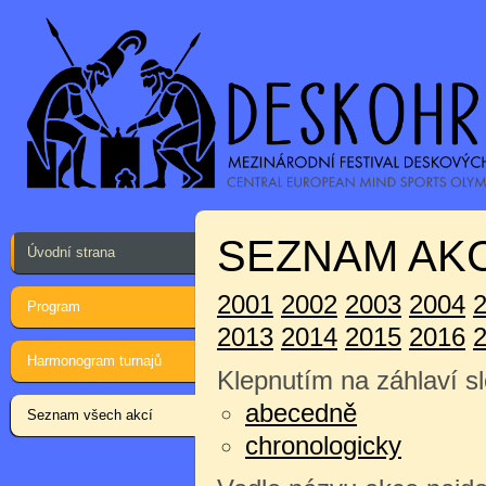
SEZNAM AKC
Úvodní strana
2001
2002
2003
2004
Program
2013
2014
2015
2016
Harmonogram turnajů
Klepnutím na záhlaví sl
abecedně
Seznam všech akcí
chronologicky