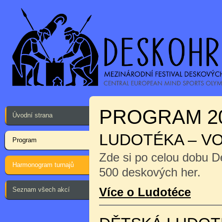
PROGRAM 2
Úvodní strana
LUDOTÉKA – V
Program
Zde si po celou dobu D
Harmonogram turnajů
500 deskových her.
Více o Ludotéce
Seznam všech akcí