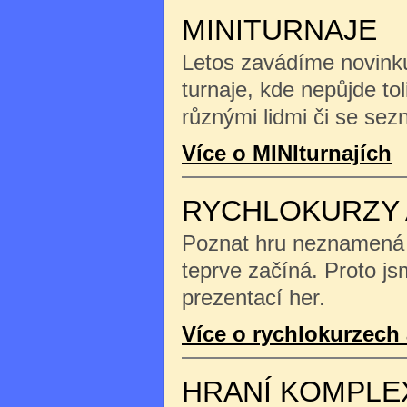
MINITURNAJE
Letos zavádíme novinku
turnaje, kde nepůjde tol
různými lidmi či se se
Více o MINIturnajích
RYCHLOKURZY 
Poznat hru neznamená na
teprve začíná. Proto js
prezentací her.
Více o rychlokurzech 
HRANÍ KOMPLE