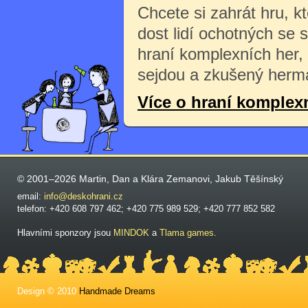
Chcete si zahrát hru, k
dost lidí ochotných se 
hraní komplexních her,
sejdou a zkušený herma
Více o hraní komplex
© 2001–2026 Martin, Dan a Klára Zemanovi, Jakub Těšínský
email:
info@deskohrani.cz
telefon: +420 608 797 462; +420 775 989 529; +420 777 852 582
Hlavními sponzory jsou
MINDOK
a
Tlama games
.
Design © 2010
Handmade Dreams