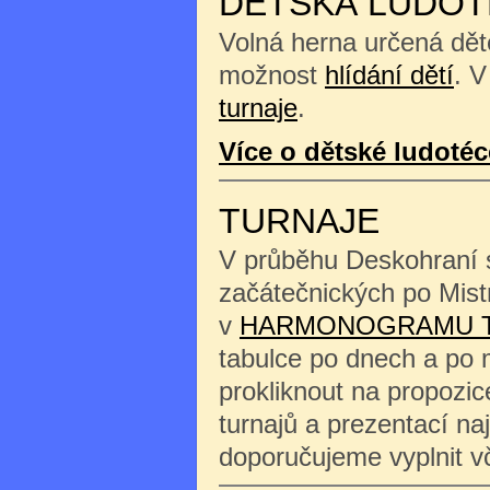
DĚTSKÁ LUDOT
Volná herna určená děte
možnost
hlídání dětí
. V
turnaje
.
Více o dětské ludotéc
TURNAJE
V průběhu Deskohraní s
začátečnických po Mist
v
HARMONOGRAMU 
tabulce po dnech a po 
prokliknout na propozi
turnajů a prezentací na
doporučujeme vyplnit 