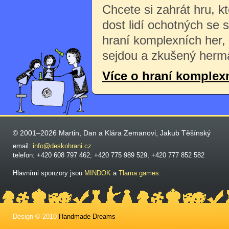
Chcete si zahrát hru, k
dost lidí ochotných se 
hraní komplexních her,
sejdou a zkušený herma
Více o hraní komplex
© 2001–2026 Martin, Dan a Klára Zemanovi, Jakub Těšínský
email:
info@deskohrani.cz
telefon: +420 608 797 462; +420 775 989 529; +420 777 852 582
Hlavními sponzory jsou
MINDOK
a
Tlama games
.
Design © 2010
Handmade Dreams