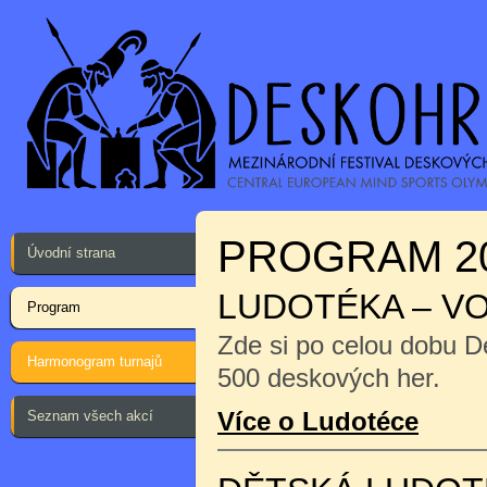
PROGRAM 2
Úvodní strana
LUDOTÉKA – V
Program
Zde si po celou dobu D
Harmonogram turnajů
500 deskových her.
Více o Ludotéce
Seznam všech akcí