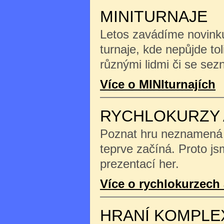
MINITURNAJE
Letos zavádíme novinku
turnaje, kde nepůjde tol
různými lidmi či se se
Více o MINIturnajích
RYCHLOKURZY 
Poznat hru neznamená na
teprve začíná. Proto js
prezentací her.
Více o rychlokurzech 
HRANÍ KOMPLE