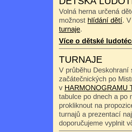
DĚTSKÁ LUDOT
Volná herna určená děte
možnost
hlídání dětí
. V
turnaje
.
Více o dětské ludotéc
TURNAJE
V průběhu Deskohraní s
začátečnických po Mist
v
HARMONOGRAMU 
tabulce po dnech a po 
prokliknout na propozi
turnajů a prezentací na
doporučujeme vyplnit 