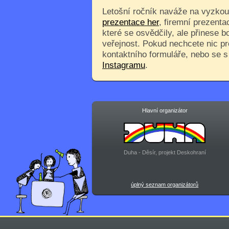
Letošní ročník naváže na vyzkouš
prezentace her
, firemní prezenta
které se osvědčily, ale přinese 
veřejnost. Pokud nechcete nic pr
kontaktního formuláře, nebo se 
Instagramu
.
Hlavní organizátor
Duha - Děsír, projekt Deskohraní
úplný seznam organizátorů