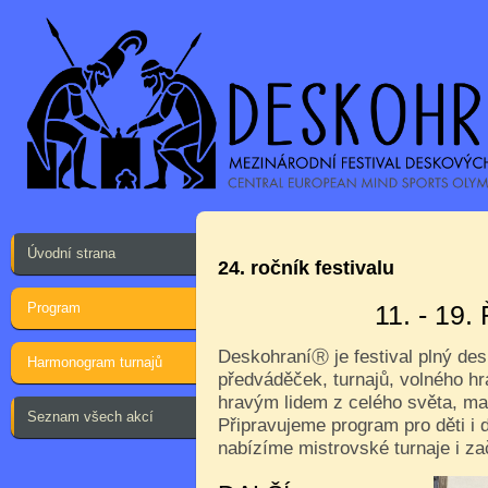
Úvodní strana
24. ročník festivalu
Program
11. - 19
Deskohraní
je festival plný de
Ⓡ
Harmonogram turnajů
předváděček, turnajů, volného hr
hravým lidem z celého světa, ma
Seznam všech akcí
Připravujeme program pro děti i d
nabízíme mistrovské turnaje i za