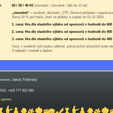
é:
60 / 50 / 40 Kč
(normální / zlevněné / děti do 12 let)
„zlevněné“
= studenti, důchodci, ZTP, členové pořádající organizac
Sleva 20 % pro hráče, kteří se přihlásí a zaplatí do 01.10.2024.
1. cena: Hra dle vlastního výběru od sponzorů v hodnotě do 600
2. cena: Hra dle vlastního výběru od sponzorů v hodnotě do 500
3. cena: Hra dle vlastního výběru od sponzorů v hodnotě do 400
Ceny v uvedené výši budou udělené, pokud počet účastníků bude a
3 nejlepší i medaili a diplom.
manovi, Jakub Těšínský
 529; +420 777 852 582
a games
.