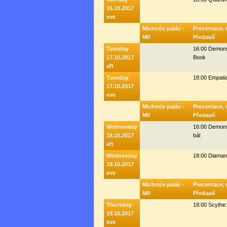
16.10.2017
eve
Michnův palác -
Prezentace, 
M0
Předaulí
Tuesday
16:00 Demonst
17.10.2017
Book
aft
Tuesday
18:00 Empati
17.10.2017
eve
Michnův palác -
Prezentace, 
M0
Předaulí
Wednesday
16:00 Demons
18.10.2017
bál
aft
Wednesday
18:00 Diaman
18.10.2017
eve
Michnův palác -
Prezentace, 
M0
Předaulí
Thursday
18:00 Scythe
19.10.2017
eve