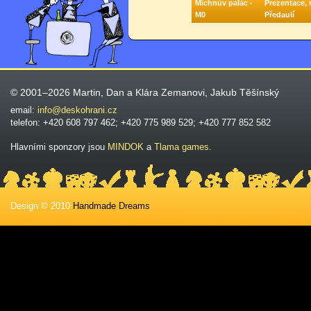
Michnův palác -
Prezentace, 
M0
Předaulí
© 2001–2026 Martin, Dan a Klára Zemanovi, Jakub Těšínský
email:
info@deskohrani.cz
telefon: +420 608 797 462; +420 775 989 529; +420 777 852 582
Hlavními sponzory jsou
MINDOK
a
Tlama games
.
Design © 2010
Handmade Dreams