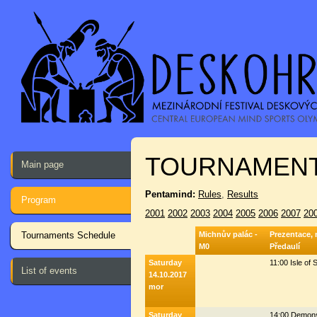
TOURNAMENT
Main page
Pentamind:
Rules
,
Results
Program
2001
2002
2003
2004
2005
2006
2007
20
Tournaments Schedule
Michnův palác -
Prezentace, 
M0
Předaulí
Saturday
11:00 Isle of
List of events
14.10.2017
mor
Saturday
14:00 Demons