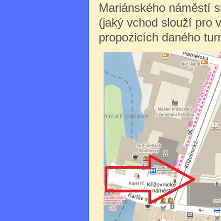
Mariánského náměstí sl
(jaký vchod slouží pro 
propozicích daného turn