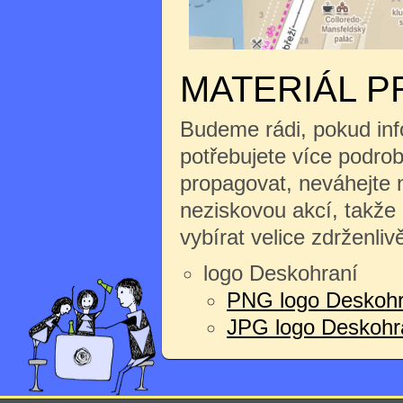
MATERIÁL P
Budeme rádi, pokud inf
potřebujete více podrobn
propagovat, neváhejte n
neziskovou akcí, takže
vybírat velice zdrženliv
logo Deskohraní
PNG logo Deskohr
JPG logo Deskohran