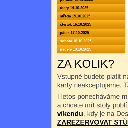
úterý 14.10.2025
středa 15.10.2025
čtvrtek 16.10.2025
pátek 17.10.2025
sobota 18.10.2025
neděle 19.10.2025
ZA KOLIK?
Vstupné budete platit n
karty neakceptujeme. 
I letos ponecháváme mož
a chcete mít stoly pob
víkendu
, kdy je na Des
ZAREZERVOVAT STŮ