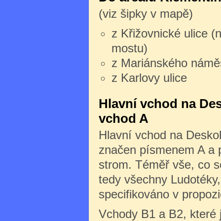
(viz šipky v mapě)
z Křižovnické ulice (
mostu)
z Mariánského námě
z Karlovy ulice
Hlavní vchod na Des
vchod A
Hlavní vchod na Deskoh
značen písmenem A a po
strom. Téměř vše, co s
tedy všechny Ludotéky, 
specifikováno v propozi
Vchody B1 a B2, které 