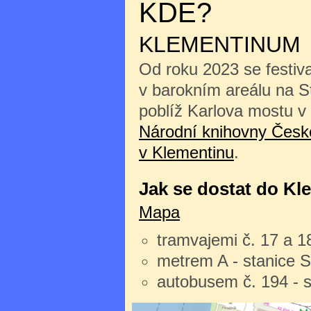
KDE?
KLEMENTINUM
Od roku 2023 se festiv
v barokním areálu na 
poblíž Karlova mostu v
Národní knihovny České
v Klementinu
.
Jak se dostat do Kl
Mapa
tramvajemi č. 17 a 1
metrem A - stanice 
autobusem č. 194 - 