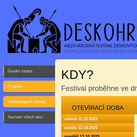
KDY?
Úvodní strana
Program
Festival proběhne ve 
Harmonogram turnajů
OTEVÍRACÍ DOBA
Seznam všech akcí
sobota 11.10.2025
neděle 12.10.2025
pondělí 13.10.2025