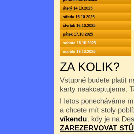
úterý 14.10.2025
středa 15.10.2025
čtvrtek 16.10.2025
pátek 17.10.2025
sobota 18.10.2025
neděle 19.10.2025
ZA KOLIK?
Vstupné budete platit n
karty neakceptujeme. 
I letos ponecháváme mož
a chcete mít stoly pob
víkendu
, kdy je na Des
ZAREZERVOVAT STŮ