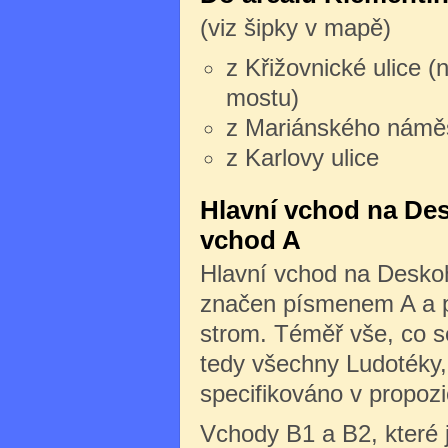
(viz šipky v mapě)
z Křižovnické ulice (
mostu)
z Mariánského námě
z Karlovy ulice
Hlavní vchod na Des
vchod A
Hlavní vchod na Deskoh
značen písmenem A a po
strom. Téměř vše, co s
tedy všechny Ludotéky, 
specifikováno v propozi
Vchody B1 a B2, které 