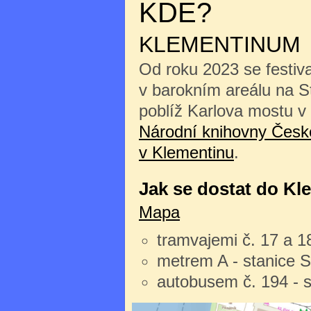
KDE?
KLEMENTINUM
Od roku 2023 se festiv
v barokním areálu na 
poblíž Karlova mostu v
Národní knihovny České
v Klementinu
.
Jak se dostat do Kl
Mapa
tramvajemi č. 17 a 1
metrem A - stanice 
autobusem č. 194 - 