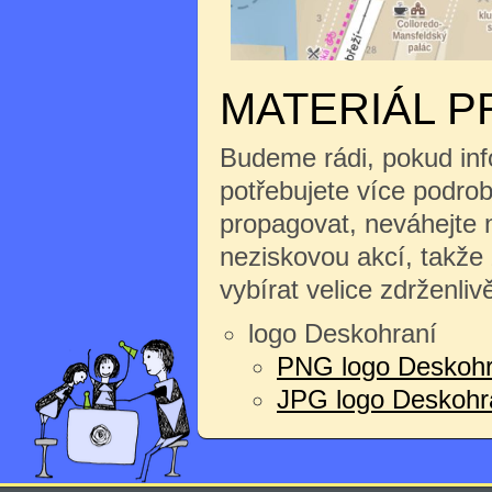
MATERIÁL P
Budeme rádi, pokud inf
potřebujete více podrobn
propagovat, neváhejte n
neziskovou akcí, takže
vybírat velice zdrženliv
logo Deskohraní
PNG logo Deskohr
JPG logo Deskohran