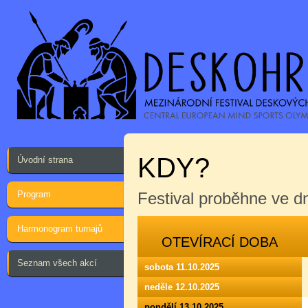
KDY?
Úvodní strana
Program
Festival proběhne ve 
Harmonogram turnajů
OTEVÍRACÍ DOBA
Seznam všech akcí
sobota 11.10.2025
neděle 12.10.2025
pondělí 13.10.2025