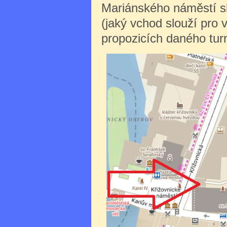
Mariánského náměstí sl
(jaký vchod slouží pro 
propozicích daného turn