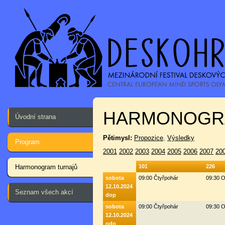
HARMONOGR
Úvodní strana
Pětimysl:
Propozice
,
Výsledky
Program
2001
2002
2003
2004
2005
2006
2007
20
Harmonogram turnajů
101
226
sobota
09:00 Čtyřpohár
09:30 O
12.10.2024
Seznam všech akcí
dop
sobota
09:00 Čtyřpohár
09:30 O
12.10.2024
odp