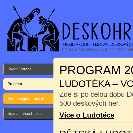
PROGRAM 2
Úvodní strana
LUDOTÉKA – V
Program
Zde si po celou dobu D
Harmonogram turnajů
500 deskových her.
Více o Ludotéce
Seznam všech akcí