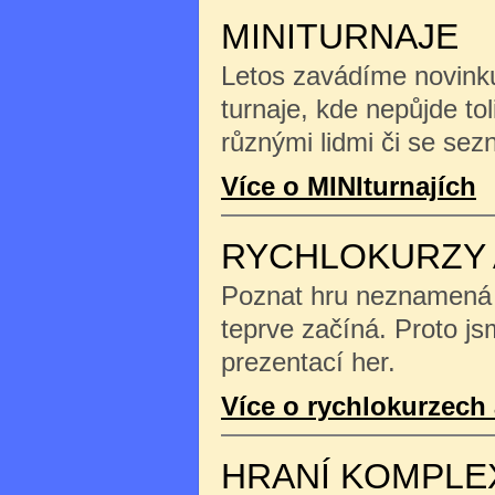
MINITURNAJE
Letos zavádíme novinku
turnaje, kde nepůjde tol
různými lidmi či se se
Více o MINIturnajích
RYCHLOKURZY 
Poznat hru neznamená na
teprve začíná. Proto js
prezentací her.
Více o rychlokurzech 
HRANÍ KOMPLE