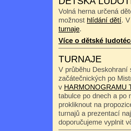
DĚTSKÁ LUDOT
Volná herna určená děte
možnost
hlídání dětí
. V
turnaje
.
Více o dětské ludotéc
TURNAJE
V průběhu Deskohraní s
začátečnických po Mist
v
HARMONOGRAMU 
tabulce po dnech a po 
prokliknout na propozi
turnajů a prezentací na
doporučujeme vyplnit 