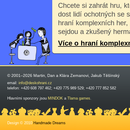
Chcete si zahrát hru, k
dost lidí ochotných se 
hraní komplexních her,
sejdou a zkušený herma
Více o hraní komplex
© 2001–2026 Martin, Dan a Klára Zemanovi, Jakub Těšínský
email:
info@deskohrani.cz
telefon: +420 608 797 462; +420 775 989 529; +420 777 852 582
Hlavními sponzory jsou
MINDOK
a
Tlama games
.
Design © 2010
Handmade Dreams