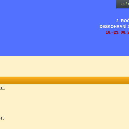
cs
/
2. RO
DESKOHRANÍ 
16.–23. 06. 
013
013