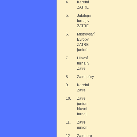
4.
Karetní
ZATRE
5.
Jubilejní
turnaj v
ZATRE
6.
Mistrovství
Evropy
ZATRE
junioři
7.
Hlavní
turnaj v
Zatre
8.
Zatre páry
9.
Karetní
Zatre
10.
Zatre
junioři
hlavní
turnaj
11.
Zatre
junioři
12.
Zatre pro