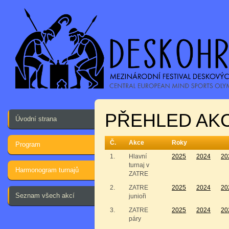
PŘEHLED AKC
Úvodní strana
Č.
Akce
Roky
Program
1.
Hlavní
2025
2024
20
turnaj v
Harmonogram turnajů
ZATRE
2.
ZATRE
2025
2024
20
Seznam všech akcí
junioři
3.
ZATRE
2025
2024
20
páry