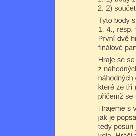
2) součet
Tyto body s
1.-4., resp.
První dvě h
finálové par
Hraje se se 
z náhodných
náhodných č
které ze tří
přičemž se t
Hrajeme s v
jak je pops
tedy posun 
kola. Hráči 