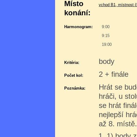
Místo
vchod B1, místnost č
konání:
Harmonogram:
9:00
9:15
19:00
body
Kritéria:
2 + finále
Počet kol:
Hrát se bud
Poznámka:
hráči, u sto
se hrát finá
nejlepší hrá
až 8. místě
1) body z