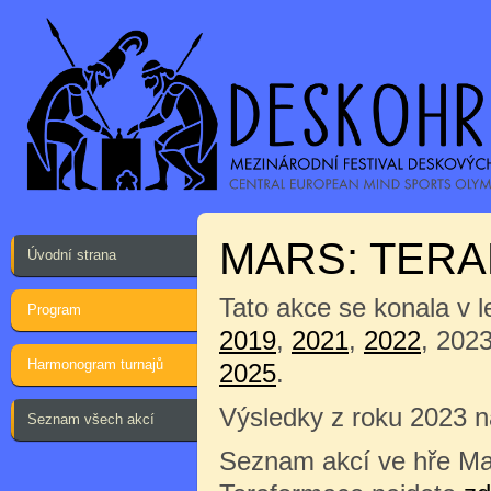
MARS: TER
Úvodní strana
Tato akce se konala v 
Program
2019
,
2021
,
2022
, 202
Harmonogram turnajů
2025
.
Výsledky z roku 2023 
Seznam všech akcí
Seznam akcí ve hře Ma