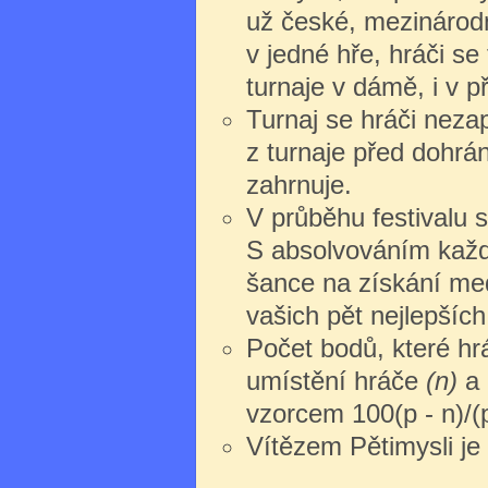
už české, mezinárodn
v jedné hře, hráči s
turnaje v dámě, i v př
Turnaj se hráči nezap
z turnaje před dohrán
zahrnuje.
V průběhu festivalu s
S absolvováním každ
šance na získání med
vašich pět nejlepších
Počet bodů, které hrá
umístění hráče
(n)
a 
vzorcem 100(p - n)/(p
Vítězem Pětimysli je