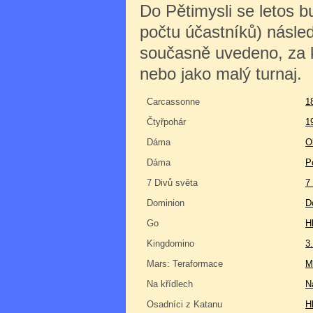
Do Pětimysli se letos 
počtu účastníků) násle
současně uvedeno, za kt
nebo jako malý turnaj.
Carcassonne
1
Čtyřpohár
1
Dáma
O
Dáma
P
7 Divů světa
7
Dominion
D
Go
H
Kingdomino
3
Mars: Teraformace
M
Na křídlech
N
Osadníci z Katanu
H