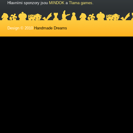
Hlavními sponzory jsou
MINDOK
a
Tlama games
.
Design © 2010
Handmade Dreams