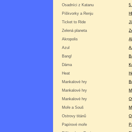
Osadníci z Katanu
5
Piškvorky a Renju
H
Ticket to Ride
J
Zelená planeta
Z
Akropolis
A
Azul
A
Bang!
B
Dáma
K
Heat
H
Mankalové hry
B
Mankalové hry
M
Mankalové hry
O
Moře a Souš
M
Ostrovy titánů
O
Papírové moře
P