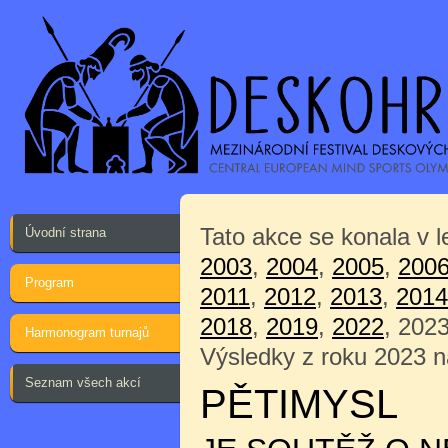
Tato akce se konala v 
Úvodní strana
2003
,
2004
,
2005
,
200
Program
2011
,
2012
,
2013
,
2014
2018
,
2019
,
2022
, 202
Harmonogram turnajů
Výsledky z roku 2023 
Seznam všech akcí
PĚTIMYSL