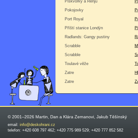
Piškvorky a Renju
P
Pokojovky
P
Port Royal
P
Příští stanice Londýn
P
Radlands: Gangy pustiny
R
Scrabble
M
Scrabble
S
Toulavé věže
T
Zatre
H
Zatre
Z
© 2001–2026 Martin, Dan a Klára Zemanovi, Jakub Těšínský
email:
info@deskohrani.cz
telefon: +420 608 797 462; +420 775 989 529; +420 777 852 582