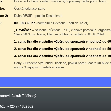
a:
Počet kol a herní systém mohou být upraveny podle počtu hráčů.
tor:
Česká federace Zatre
tor 2:
Duha DĚSÍR - projekt Deskohraní
é:
80 / 60 / 40 Kč
(normální / zlevněné / děti do 12 let)
„zlevněné“
= studenti, důchodci, ZTP, členové pořádající organiza
Sleva 20 % pro hráče, kteří se přihlásí a zaplatí do 01.10.2024.
1. cena: Hra dle vlastního výběru od sponzorů v hodnotě do 6
2. cena: Hra dle vlastního výběru od sponzorů v hodnotě do 50
3. cena: Hra dle vlastního výběru od sponzorů v hodnotě do 40
Ceny v uvedené výši budou udělené, pokud počet účastníků bude
obdrží 3 nejlepší i medaili a diplom.
manovi, Jakub Těšínský
 529; +420 777 852 582