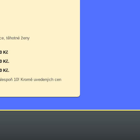
ce, těhotné ženy
00 Kč
0 Kč.
0 Kč.
 alespoň 10! Kromě uvedených cen