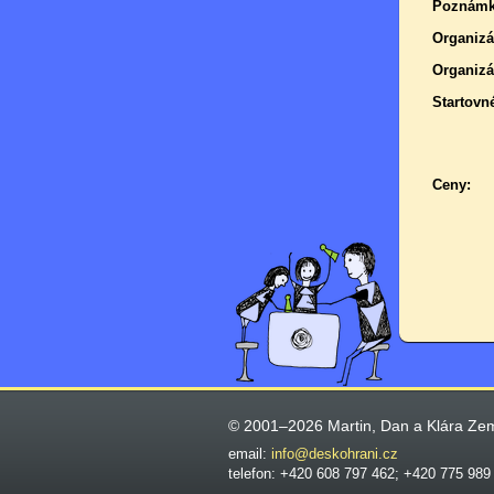
Poznámk
Organizá
Organizá
Startovn
Ceny:
© 2001–2026 Martin, Dan a Klára Ze
email:
info@deskohrani.cz
telefon: +420 608 797 462; +420 775 989