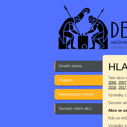
HLA
Úvodní strana
Tato akce 
Program
2006
,
2007
2016
,
2017
Harmonogram turnajů
Výsledky z
Seznam akc
Seznam všech akcí
Akce se us
Kdo se můž
Výsledky t