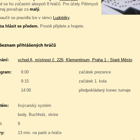
d se ho zúčastní alespoň 8 hráčů. Pro účely Pětimysli
rnaj považuje za
malý.
naučit se pravidla lze v rámci
Ludotéky
.
ba hlásit se předem.
Prostě přijdete a hrajete.
nání:
vchod A, místnost č. 226, Klementinum, Praha 1 - Staré Město
gram:
9:00
začátek prezence
9:15
začátek 1. kola
14:00
předpokládaný konec turnaje
stém:
švýcarský systém
body, Buchholz, skóre
:
9
y:
13 min. na partii a hráče