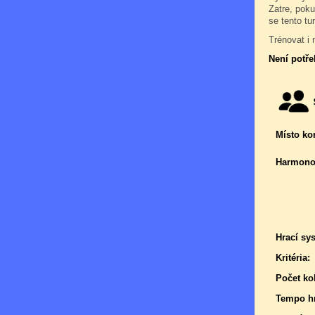
Zatre, poku
se tento tu
Trénovat i 
Není potře
Místo ko
Harmono
Hrací sy
Kritéria:
Počet kol
Tempo hr