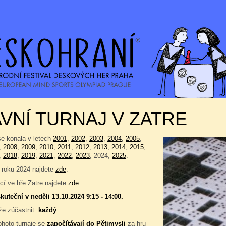
VNÍ TURNAJ V ZATRE
se konala v letech
2001
,
2002
,
2003
,
2004
,
2005
,
,
2008
,
2009
,
2010
,
2011
,
2012
,
2013
,
2014
,
2015
,
,
2018
,
2019
,
2021
,
2022
,
2023
, 2024,
2025
.
 roku 2024 najdete
zde
.
í ve hře Zatre najdete
zde
.
kuteční v neděli 13.10.2024 9:15 - 14:00.
e zúčastnit:
každý
ohoto turnaje se
započítávají do
Pětimysli
za hru