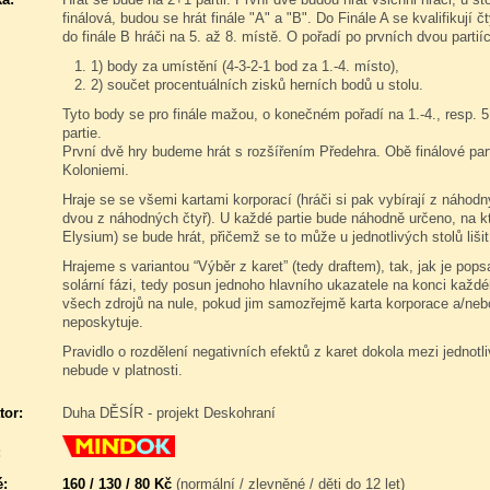
finálová, budou se hrát finále "A" a "B". Do Finále A se kvalifikují čt
do finále B hráči na 5. až 8. místě. O pořadí po prvních dvou partií
1) body za umístění (4-3-2-1 bod za 1.-4. místo),
2) součet procentuálních zisků herních bodů u stolu.
Tyto body se pro finále mažou, o konečném pořadí na 1.-4., resp. 5
partie.
První dvě hry budeme hrát s rozšířením Předehra. Obě finálové part
Koloniemi.
Hraje se se všemi kartami korporací (hráči si pak vybírají z náhodn
dvou z náhodných čtyř). U každé partie bude náhodně určeno, na kte
Elysium) se bude hrát, přičemž se to může u jednotlivých stolů lišit
Hrajeme s variantou “Výběr z karet” (tedy draftem), tak, jak je po
solární fázi, tedy posun jednoho hlavního ukazatele na konci každé
všech zdrojů na nule, pokud jim samozřejmě karta korporace a/neb
neposkytuje.
Pravidlo o rozdělení negativních efektů z karet dokola mezi jednotlivé
nebude v platnosti.
tor:
Duha DĚSÍR - projekt Deskohraní
:
é:
160 / 130 / 80 Kč
(normální / zlevněné / děti do 12 let)