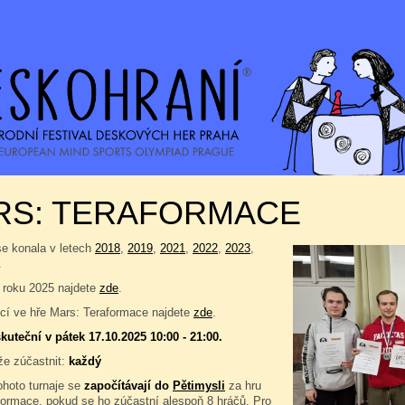
RS: TERAFORMACE
se konala v letech
2018
,
2019
,
2021
,
2022
,
2023
,
.
 roku 2025 najdete
zde
.
í ve hře Mars: Teraformace najdete
zde
.
kuteční v pátek 17.10.2025 10:00 - 21:00.
e zúčastnit:
každý
ohoto turnaje se
započítávají do
Pětimysli
za hru
formace, pokud se ho zúčastní alespoň 8 hráčů. Pro