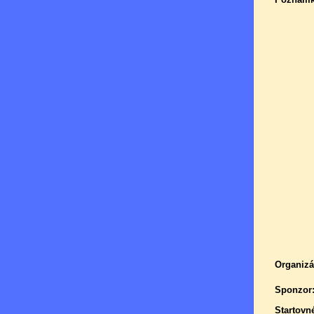
Organizá
Sponzor
Startovn