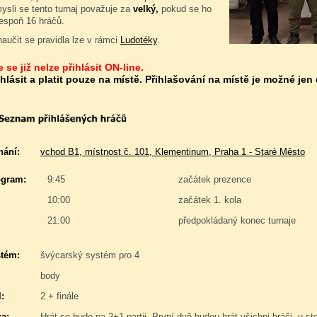
ysli se tento turnaj považuje za
velký,
pokud se ho
lespoň 16 hráčů.
naučit se pravidla lze v rámci
Ludotéky
.
 se již nelze přihlásit ON-line.
ihlásit a platit pouze na místě. Přihlašování na místě je možné jen
nání:
vchod B1, místnost č. 101, Klementinum, Praha 1 - Staré Město
gram:
9:45
začátek prezence
10:00
začátek 1. kola
21:00
předpokládaný konec turnaje
stém:
švýcarský systém pro 4
body
:
2 + finále
a:
Hrát se bude na 2+1 partii. První dvě budou hrát všichni hráči, u sto