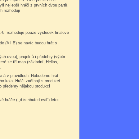
yři nejlepší hráči z prvních dvou partií,
ch rozhodují
.-8. rozhoduje pouze výsledek finálové
ie (A I B) se navíc budou hrát s
ých dvou), projektů i předehry (výběr
ré ze tří map (základní, Hellas,
.
psaná v pravidlech. Nebudeme hrát
ho kola. Hráči začínají s produkcí
o předehry nějakou produkci
 hráče ( „d istributed evil“) letos