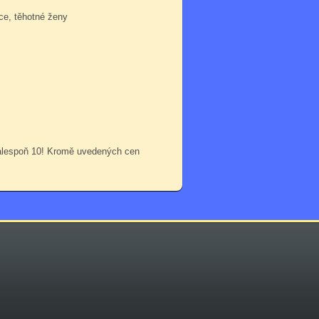
ce, těhotné ženy
 alespoň 10! Kromě uvedených cen