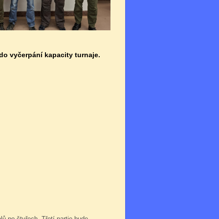
 do vyčerpání kapacity turnaje.
lů po čtyřech. Třetí partie bude