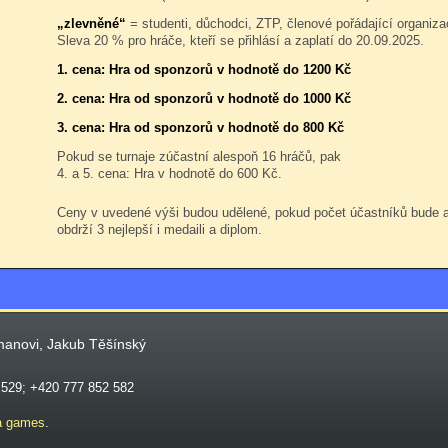
„zlevněné“
= studenti, důchodci, ZTP, členové pořádající organiza
Sleva 20 % pro hráče, kteří se přihlásí a zaplatí do 20.09.2025.
1. cena: Hra od sponzorů v hodnotě do 1200 Kč
2. cena: Hra od sponzorů v hodnotě do 1000 Kč
3. cena: Hra od sponzorů v hodnotě do 800 Kč
Pokud se turnaje zúčastní alespoň 16 hráčů, pak
4. a 5. cena: Hra v hodnotě do 600 Kč.
Ceny v uvedené výši budou udělené, pokud počet účastníků bude
obdrží 3 nejlepší i medaili a diplom.
manovi, Jakub Těšínský
 529; +420 777 852 582
a games
.