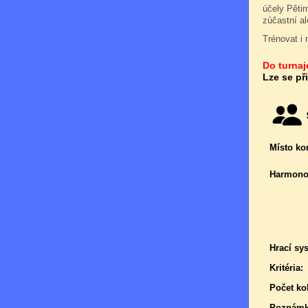
účely Pětim
zúčastní a
Trénovat i 
Do turnaje
Lze se př
Místo ko
Harmono
Hrací sy
Kritéria:
Počet kol
Poznámk