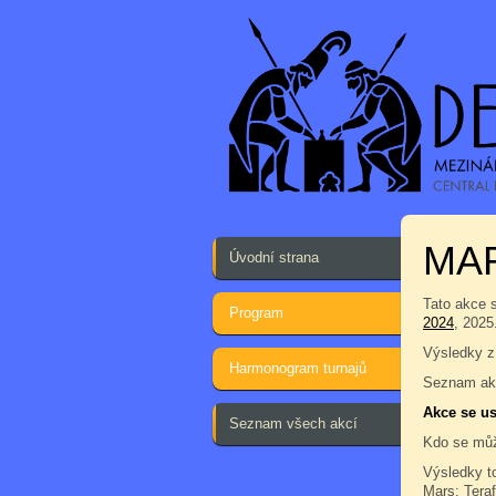
MA
Úvodní strana
Tato akce 
Program
2024
, 2025
Výsledky z
Harmonogram turnajů
Seznam akc
Akce se us
Seznam všech akcí
Kdo se můž
Výsledky t
Mars: Tera