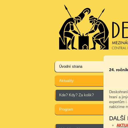
Úvodní strana
24. ročník
Aktuality
Deskohraní
Kde? Kdy? Za kolik?
hraní a jin
expertům i 
nabízíme m
Program
DALŠÍ
AKTU