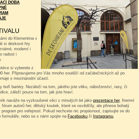
ACÍ DOBA
PNÉ
RAM
AJE
TIVALU
námi do Klementina v
át si deskové hry
známé, moderní i
o radost i
.
téce si vyberete z
00 her. Připravujeme pro Vás mnoho soutěží od začátečnických až po
rnaje s mezinárodní účastí.
 boří bariéry. Nezáleží na tom, jakého jste věku, náboženství, rasy, či
dice, záleží pouze na tom, jak jste hraví.
čník naváže na vyzkoušené věci z minulých let jako
prezentace her
, firemní
 fórum autorů her, dětský koutek, které se osvědčily, ale přinese bohatý
 program pro veřejnost. Pokud nechcete nic propásnout, zapisujte se do
o formuláře, nebo se s námi spojte na
Facebooku
či
Instagramu
.