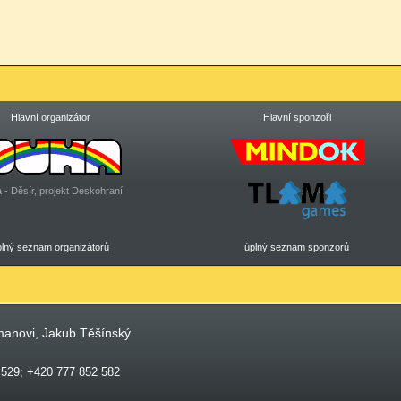
Hlavní organizátor
Hlavní sponzoři
 - Děsír, projekt Deskohraní
plný seznam organizátorů
úplný seznam sponzorů
manovi, Jakub Těšínský
 529; +420 777 852 582