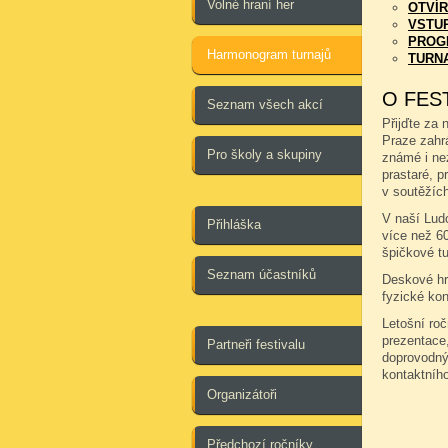
Volné hraní her
OTVÍR
VSTU
PROG
Harmonogram turnajů
TURN
O FES
Seznam všech akcí
Přijďte za 
Praze zahr
Pro školy a skupiny
známé i ne
prastaré, pr
v soutěžích
V naší Ludo
Přihláška
více než 6
špičkové tu
Seznam účastníků
Deskové hry
fyzické kon
Letošní ro
prezentace,
Partneři festivalu
doprovodný
kontaktníh
Organizátoři
Předchozí ročníky