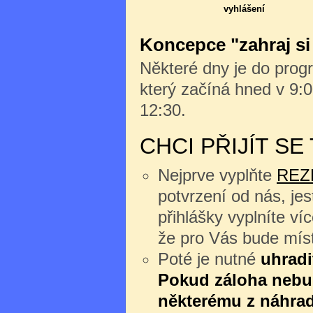
vyhlášení
Koncepce "zahraj si
Některé dny je do progr
který začíná hned v 9:0
12:30.
CHCI PŘIJÍT S
Nejprve vyplňte
REZ
potvrzení od nás, jes
přihlášky vyplníte v
že pro Vás bude míst
Poté je nutné
uhradi
Pokud záloha nebu
některému z náhrad