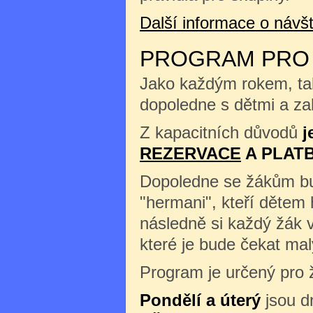
Další informace o náv
PROGRAM PRO Š
Jako každým rokem, tak
dopoledne s dětmi a zah
Z kapacitních důvodů
j
REZERVACE
A PLAT
Dopoledne se žákům b
"hermani", kteří dětem 
následně si každý žák 
které je bude čekat m
Program je určený pro ž
Pondělí a úterý
jsou d