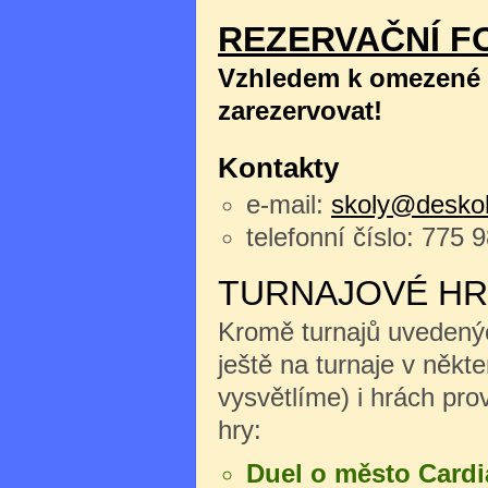
REZERVAČNÍ F
Vzhledem k omezené k
zarezervovat!
Kontakty
e-mail:
skoly@deskoh
telefonní číslo: 775 
TURNAJOVÉ HR
Kromě turnajů uvedenýc
ještě na turnaje v něk
vysvětlíme) i hrách pro
hry:
Duel o město Cardi