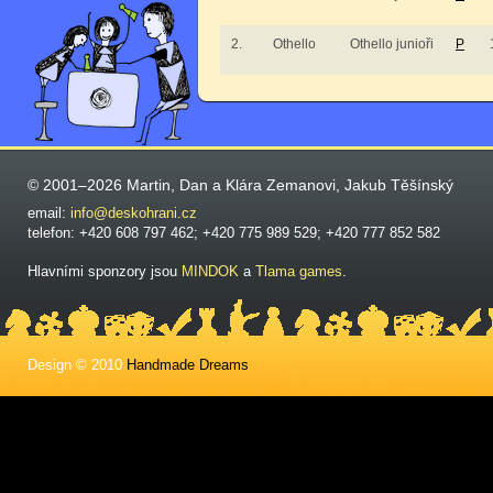
2.
Othello
Othello junioři
P
© 2001–2026 Martin, Dan a Klára Zemanovi, Jakub Těšínský
email:
info@deskohrani.cz
telefon: +420 608 797 462; +420 775 989 529; +420 777 852 582
Hlavními sponzory jsou
MINDOK
a
Tlama games
.
Design © 2010
Handmade Dreams