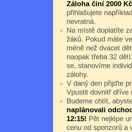
Záloha činí 2000 Kč
přihlašujete napříkl
nevratná.
Na místě doplatíte z
žáků. Pokud máte ve
méně než dvacet dět
naopak třeba 32 dětí
se, stanovíme individ
zálohy.
V daný den přijďte 
Vpustit dovnitř dřív
Budeme chtít, abyste 
naplánovali odchod 
12:15!
Pět nejlépe um
cenu od sponzorů a v