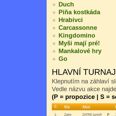
Duch
Piňa kostkáda
Hrabivci
Carcassonne
Kingdomino
Myši mají pré!
Mankalové hry
Go
HLAVNÍ TURNA
Klepnutím na záhlaví sl
Vedle názvu akce najdet
(P = propozice | S = 
Č.
Hra
Akce
1.
Zatre
ZATRE junioři
P