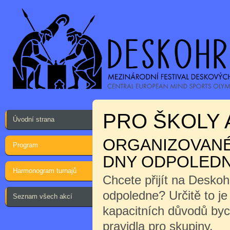
PRO ŠKOLY 
Úvodní strana
ORGANIZOVANÉ 
Program
DNY ODPOLEDN
Harmonogram turnajů
Chcete přijít na Desko
odpoledne? Určitě to j
Seznam všech akcí
kapacitních důvodů byc
pravidla pro skupiny.