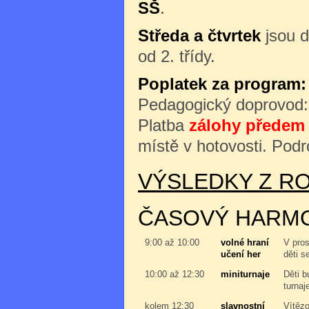
SŠ
.
Středa a čtvrtek
jsou d
od 2. třídy.
Poplatek za program:
Pedagogický doprovod
Platba
zálohy předem 
místě v hotovosti. Podr
VÝSLEDKY Z RO
ČASOVÝ HARM
9:00 až 10:00
volné hraní
V pros
učení her
děti s
10:00 až 12:30
miniturnaje
Děti b
turnaj
kolem 12:30
slavnostní
Vítězo