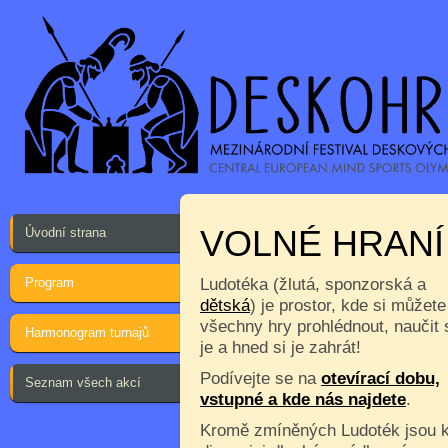
VOLNÉ HRANÍ
Úvodní strana
Program
Ludotéka (žlutá, sponzorská a
dětská
) je prostor, kde si můžete
všechny hry prohlédnout, naučit 
Harmonogram turnajů
je a hned si je zahrát!
Podívejte se na
otevírací dobu,
Seznam všech akcí
vstupné a kde nás najdete
.
Kromě zmíněných Ludoték jsou 