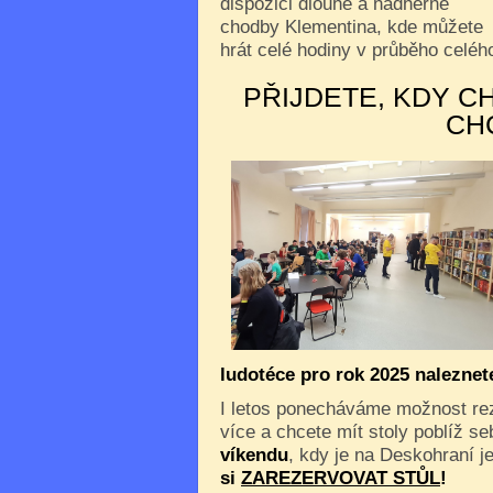
dispozici dlouhé a nádherné
chodby Klementina, kde můžete
hrát celé hodiny v průběho celého
PŘIJDETE, KDY C
CH
ludotéce pro rok 2025 nalezne
I letos ponecháváme možnost reze
více a chcete mít stoly poblíž s
víkendu
, kdy je na Deskohraní je
si
ZAREZERVOVAT STŮL
!