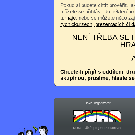
Pokud si budete chtít prověřit, j
můžete se přihlásit do některého
turnaje
, nebo se můžete něco za
rychlokurzech, prezentacích či
NENÍ TŘEBA SE H
HRA
Chcete-li přijít s oddílem, dr
skupinou, prosíme,
hlaste s
Hlavní organizátor
Duha - Děsír, projekt Deskohraní