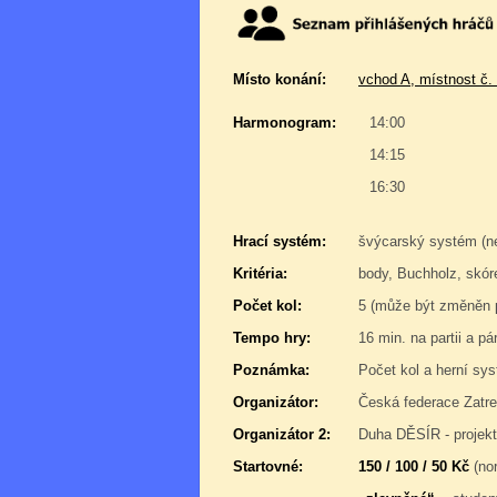
Místo konání:
vchod A, místnost č.
Harmonogram:
14:00
14:15
16:30
Hrací systém:
švýcarský systém (n
Kritéria:
body, Buchholz, skóre
Počet kol:
5 (může být změněn p
Tempo hry:
16 min. na partii a pá
Poznámka:
Počet kol a herní sy
Organizátor:
Česká federace Zatre
Organizátor 2:
Duha DĚSÍR - projek
Startovné:
150 / 100 / 50 Kč
(nor