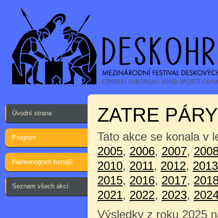
ZATRE PÁRY
Úvodní strana
Tato akce se konala v 
Program
2005
,
2006
,
2007
,
200
Harmonogram turnajů
2010
,
2011
,
2012
,
2013
2015
,
2016
,
2017
,
201
Seznam všech akcí
2021
,
2022
,
2023
,
202
Výsledky z roku 2025 