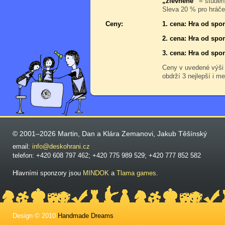
„zlevněné“
= student
Sleva 20 % pro hráče,
Ceny:
1. cena: Hra od spo
2. cena: Hra od spo
3. cena: Hra od spo
Ceny v uvedené výši
obdrží 3 nejlepší i me
© 2001–2026 Martin, Dan a Klára Zemanovi, Jakub Těšínský
email:
info@deskohrani.cz
telefon: +420 608 797 462; +420 775 989 529; +420 777 852 582
Hlavními sponzory jsou
MINDOK
a
Tlama games
.
Design © 2010
Handmade Dreams