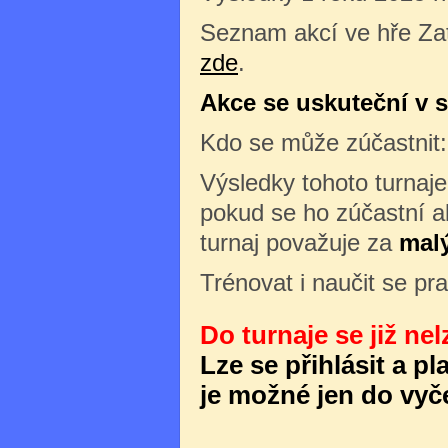
Seznam akcí ve hře Zat
zde
.
Akce se uskuteční v s
Kdo se může zúčastnit
Výsledky tohoto turnaj
pokud se ho zúčastní al
turnaj považuje za
malý
Trénovat i naučit se pr
Do turnaje se již nel
Lze se přihlásit a p
je možné jen do vyče