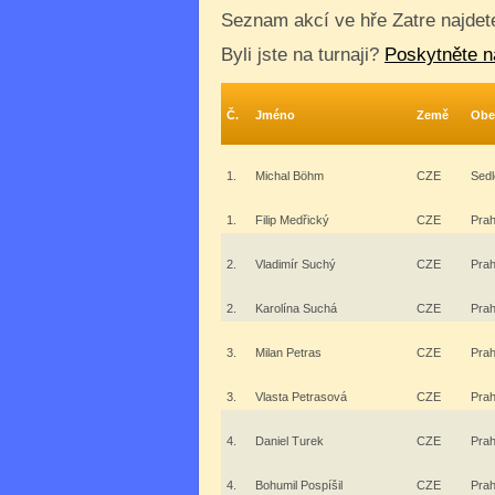
Seznam akcí ve hře Zatre najde
Byli jste na turnaji?
Poskytněte n
Č.
Jméno
Země
Obe
1.
Michal Böhm
CZE
Sedl
1.
Filip Medřický
CZE
Pra
2.
Vladimír Suchý
CZE
Pra
2.
Karolína Suchá
CZE
Pra
3.
Milan Petras
CZE
Pra
3.
Vlasta Petrasová
CZE
Pra
4.
Daniel Turek
CZE
Pra
4.
Bohumil Pospíšil
CZE
Pra