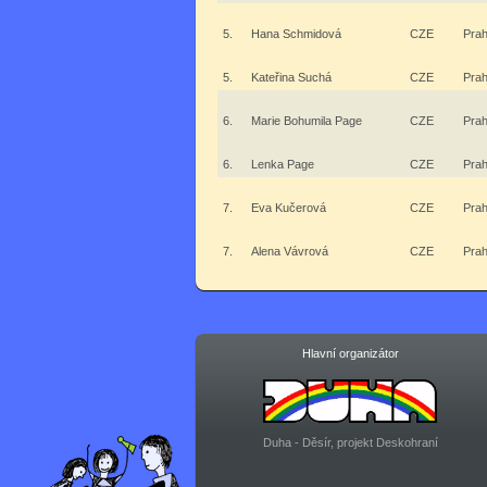
5.
Hana Schmidová
CZE
Pra
5.
Kateřina Suchá
CZE
Pra
6.
Marie Bohumila Page
CZE
Pra
6.
Lenka Page
CZE
Pra
7.
Eva Kučerová
CZE
Pra
7.
Alena Vávrová
CZE
Pra
Hlavní organizátor
Duha - Děsír, projekt Deskohraní