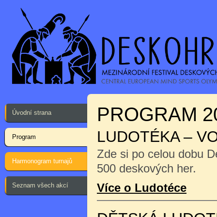
PROGRAM 2
Úvodní strana
LUDOTÉKA – V
Program
Zde si po celou dobu D
Harmonogram turnajů
500 deskových her.
Více o Ludotéce
Seznam všech akcí