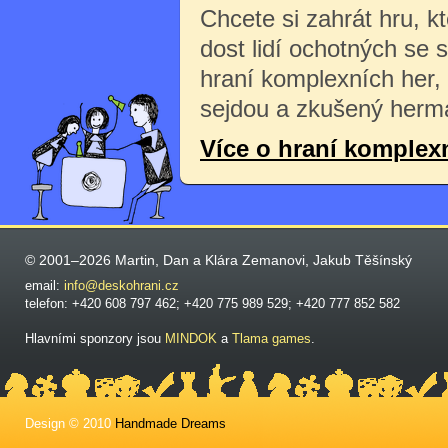
Chcete si zahrát hru, k
dost lidí ochotných se 
hraní komplexních her,
sejdou a zkušený herma
Více o hraní komplex
© 2001–2026 Martin, Dan a Klára Zemanovi, Jakub Těšínský
email:
info@deskohrani.cz
telefon: +420 608 797 462; +420 775 989 529; +420 777 852 582
Hlavními sponzory jsou
MINDOK
a
Tlama games
.
Design © 2010
Handmade Dreams