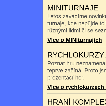
MINITURNAJE
Letos zavádíme novinku
turnaje, kde nepůjde tol
různými lidmi či se se
Více o MINIturnajích
RYCHLOKURZY 
Poznat hru neznamená na
teprve začíná. Proto js
prezentací her.
Více o rychlokurzech 
HRANÍ KOMPLE