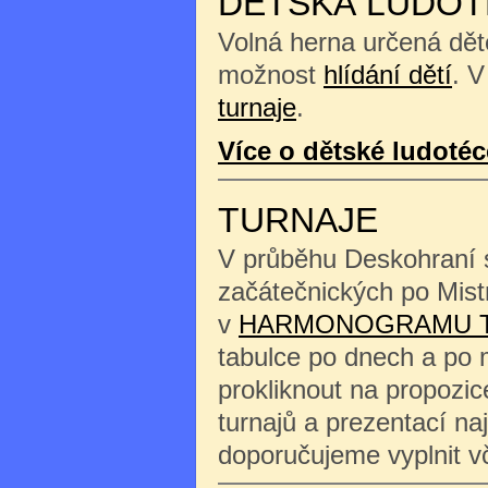
DĚTSKÁ LUDOT
Volná herna určená děte
možnost
hlídání dětí
. V
turnaje
.
Více o dětské ludotéc
TURNAJE
V průběhu Deskohraní s
začátečnických po Mist
v
HARMONOGRAMU 
tabulce po dnech a po 
prokliknout na propozi
turnajů a prezentací na
doporučujeme vyplnit 