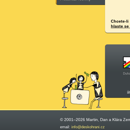
Chcete-li
hlaste se
Duha
ú
© 2001–2026 Martin, Dan a Klára Ze
email:
info@deskohrani.cz