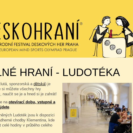
NÉ HRANÍ - LUDOTÉKA
žlutá, sponzorská a
dětská
) je
e si můžete všechny hry
, naučit se je a hned si je zahrát!
se na
otevírací dobu, vstupné a
jdete
.
ěných Ludoték jsou k dispozici
ádherné chodby Klementina, kde
t celé hodiny v průběho celého