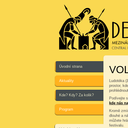
VOL
Úvodní strana
Aktuality
Ludotéka (
prostor, kd
prohlédnout
Kde? Kdy? Za kolik?
Podívejte 
kde nás na
Program
Kromě zmín
dlouhé a n
můžete hrá
festivalu.