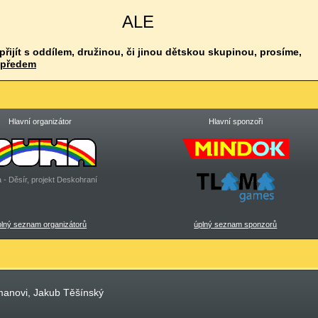
ALE
 přijít s oddílem, družinou, či jinou dětskou skupinou, prosíme,
 předem
Hlavní organizátor
Hlavní sponzoři
 - Děsír, projekt Deskohraní
plný seznam organizátorů
úplný seznam sponzorů
manovi, Jakub Těšínský