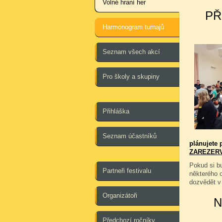
Volné hraní her
PŘ
Harmonogram turnajů
Seznam všech akcí
Pro školy a skupiny
Přihláška
Seznam účastníků
plánujete p
ZAREZER
Pokud si bu
Partneři festivalu
některého 
dozvědět v
Organizátoři
N
Předchozí ročníky