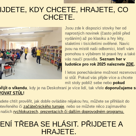
IJDETE, KDY CHCETE, HRAJETE, CO
CHCETE.
Jsou zde k dispozici stovky her od
naprostých novinek (často ještě před
vydáním) až po klasiku a hry léty,
staletími i tisíciletími ověřené. Navíc
jsou na místě naši odborníci, kteří vám
pomohou s výběrem té pravé hry a také
vás naučí pravidla.
Seznam her v
ludotéce pro rok 2025 naleznete
ZDE
.
I letos ponecháváme možnost rezervova
si stůl. Pokud vás přijde více a chcete
mít stoly poblíž sebe nebo
pokud
řijít o víkendu
, kdy je na Deskohraní je více lidí, tak vřele
doporučujeme s
VOVAT STŮL
!
dete chtít prověřit, jak dobře ovládáte nějakou hru, můžete se přihlásit do
otevřeného či
začátečnického turnaje
, nebo se můžete něco zajímavého
 našich
rychlokurzech, prezentacích či dalším doprovodném programu.
ENÍ TŘEBA SE HLÁSIT. PŘIJDETE A
HRAJETE.